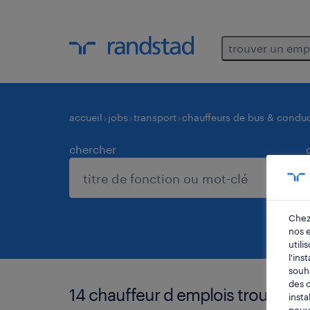
trouver un emp
accueil
jobs
transport
chauffeurs de bus & conduc
chercher
Chez
nos 
utili
l'ins
souha
des c
14 chauffeur d emplois trouvés p
insta