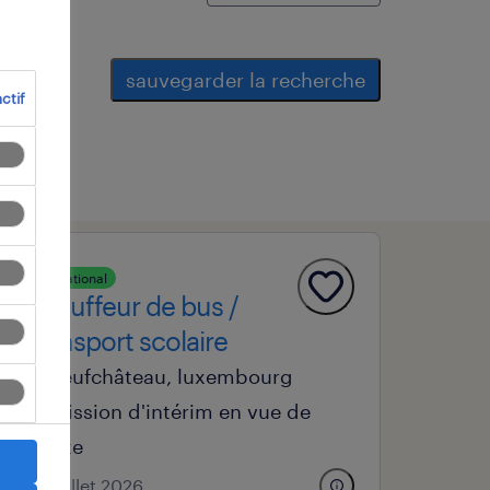
sauvegarder la recherche
ctif
operational
chauffeur de bus /
transport scolaire
neufchâteau, luxembourg
mission d'intérim en vue de
fixe
24 juillet 2026