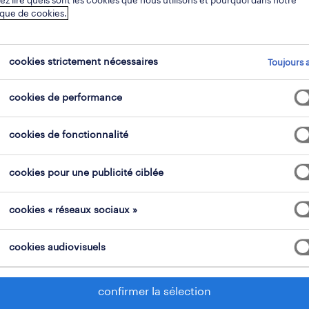
z lire quels sont les cookies que nous utilisons et pourquoi dans notre
ique de cookies.
domaine professionnel
tous les filtres
3
3
cookies strictement nécessaires
Toujours a
cookies de performance
tout effacer
& conducteurs
chauffeur d
cookies de fonctionnalité
cookies pour une publicité ciblée
operational
chauffeur de ligne
cookies « réseaux sociaux »
neufchâteau, luxembourg
mission d'intérim en vue de
cookies audiovisuels
fixe
confirmer la sélection
24 juillet 2026