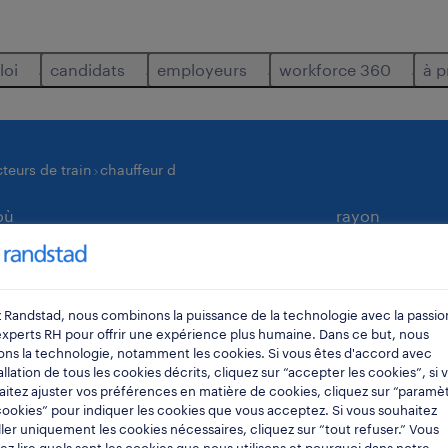
loi
candidats
employeurs
workforce 360
à p
teurs de train
chauffeur d
où
rayon
 Randstad, nous combinons la puissance de la technologie avec la passio
experts RH pour offrir une expérience plus humaine. Dans ce but, nous
sons la technologie, notamment les cookies. Si vous êtes d'accord avec
tallation de tous les cookies décrits, cliquez sur “accepter les cookies”, si 
itez ajuster vos préférences en matière de cookies, cliquez sur “paramè
ookies” pour indiquer les cookies que vous acceptez. Si vous souhaitez
our vous.
ller uniquement les cookies nécessaires, cliquez sur “tout refuser.” Vous