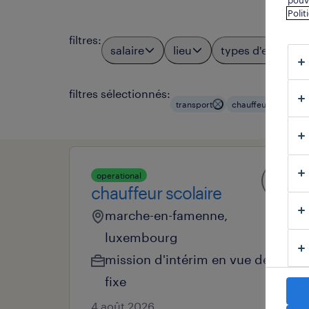
pouve
Polit
filtres
:
salaire
lieu
types d'emploi
filtres sélectionnés:
transport
chauffeurs de bus 
operational
chauffeur scolaire
marche-en-famenne,
luxembourg
mission d'intérim en vue de
fixe
4 août 2026