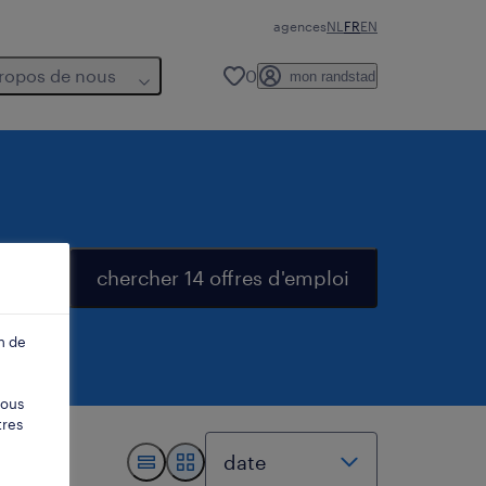
agences
NL
FR
EN
ropos de nous
0
mon randstad
chercher 14 offres d'emploi
n de
vous
tres