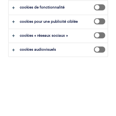
cookies de fonctionnalité
tout effacer
employés de la logistique
magasinier
cookies pour une publicité ciblée
sauvegarder la recherche
cookies « réseaux sociaux »
cookies audiovisuels
magasinier
willebroek, anvers
mission d'intérim
16.74 € par heure
MAERSK
6 août 2026