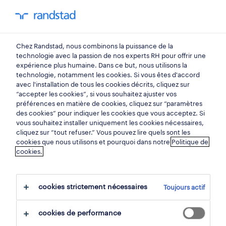
mon randstad
0
Chez Randstad, nous combinons la puissance de la
trouvez votre prochain
technologie avec la passion de nos experts RH pour offrir une
expérience plus humaine. Dans ce but, nous utilisons la
emploi
technologie, notamment les cookies. Si vous êtes d'accord
avec l'installation de tous les cookies décrits, cliquez sur
“accepter les cookies”, si vous souhaitez ajuster vos
chercher 4 offres d'emploi
préférences en matière de cookies, cliquez sur “paramètres
des cookies” pour indiquer les cookies que vous acceptez. Si
vous souhaitez installer uniquement les cookies nécessaires,
cliquez sur “tout refuser.” Vous pouvez lire quels sont les
cookies que nous utilisons et pourquoi dans notre
Politique de
4 offres d'emploi en tant que
cookies.
magasinier
cookies strictement nécessaires
Toujours actif
filtre
cookies de performance
filtres sélectionnés:
logistique