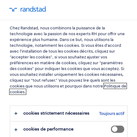
mon randstad
0
Chez Randstad, nous combinons la puissance de la
trouvez votre prochain
technologie avec la passion de nos experts RH pour offrir une
expérience plus humaine. Dans ce but, nous utilisons la
emploi
technologie, notamment les cookies. Si vous êtes d'accord
avec l'installation de tous les cookies décrits, cliquez sur
“accepter les cookies”, si vous souhaitez ajuster vos
chercher 2 offres d'emploi
préférences en matière de cookies, cliquez sur “paramètres
des cookies” pour indiquer les cookies que vous acceptez. Si
vous souhaitez installer uniquement les cookies nécessaires,
cliquez sur “tout refuser.” Vous pouvez lire quels sont les
cookies que nous utilisons et pourquoi dans notre
Politique de
2 vendeur en jardinerie & bricolage
cookies.
emplois trouvés pour vous.
cookies strictement nécessaires
Toujours actif
filtre
cookies de performance
filtres sélectionnés:
achat & vente
vendeurs