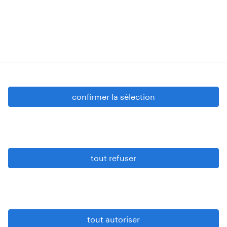
Strombeek-Bever
Numéros d’agréments: VG 458/BUOSAP -
00256-406-20121120 - W. INT.017 - 94-A.153 -
VG 819/BC - W. INTC.001 - 0257-406-20121120
Copyright © 2026 Randstad
confirmer la sélection
paramètres cookies
gdpr
tout refuser
conditions d’utilisation
privacy statement
sitemap
tout autoriser