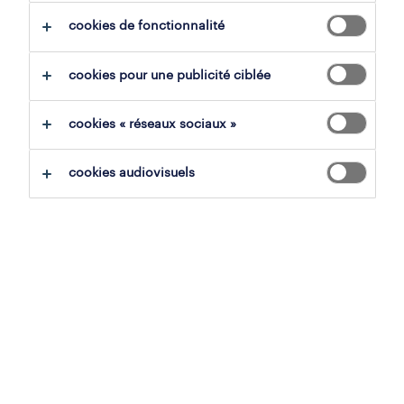
cookies de fonctionnalité
tout effacer
vendeur en jardinerie & bricolag
cookies pour une publicité ciblée
sauvegarder la recherche
cookies « réseaux sociaux »
cookies audiovisuels
vendeur sanitaire
messancy, luxembourg
mission d'intérim
23 juillet 2026
operational
vendeur matériaux