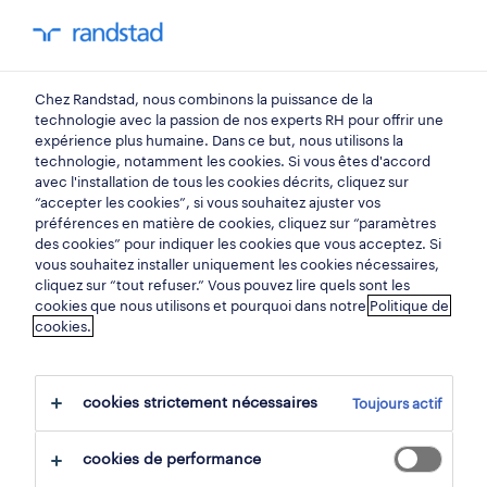
mon randstad
0
Chez Randstad, nous combinons la puissance de la
trouvez votre prochain
technologie avec la passion de nos experts RH pour offrir une
expérience plus humaine. Dans ce but, nous utilisons la
emploi
technologie, notamment les cookies. Si vous êtes d'accord
avec l'installation de tous les cookies décrits, cliquez sur
“accepter les cookies”, si vous souhaitez ajuster vos
chercher 1 offre d'emploi
préférences en matière de cookies, cliquez sur “paramètres
des cookies” pour indiquer les cookies que vous acceptez. Si
vous souhaitez installer uniquement les cookies nécessaires,
cliquez sur “tout refuser.” Vous pouvez lire quels sont les
cookies que nous utilisons et pourquoi dans notre
Politique de
1 mécanicien d'atelier emploi trouvé
cookies.
pour vous.
cookies strictement nécessaires
Toujours actif
filtre
cookies de performance
filtres sélectionnés:
production
ouvriers d'assemblage