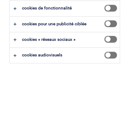
cookies de fonctionnalité
tout effacer
mécanicien d'atelier
cookies pour une publicité ciblée
sauvegarder la recherche
cookies « réseaux sociaux »
cookies audiovisuels
mécanicien garage
ciney, namur
mission d'intérim en vue de fixe
RONVEAUX
18 mai 2026