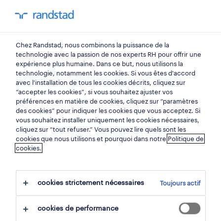
mon randstad
0
Chez Randstad, nous combinons la puissance de la
trouvez votre prochain
technologie avec la passion de nos experts RH pour offrir une
expérience plus humaine. Dans ce but, nous utilisons la
emploi
technologie, notamment les cookies. Si vous êtes d'accord
avec l'installation de tous les cookies décrits, cliquez sur
“accepter les cookies”, si vous souhaitez ajuster vos
chercher 1 offre d'emploi
préférences en matière de cookies, cliquez sur “paramètres
des cookies” pour indiquer les cookies que vous acceptez. Si
vous souhaitez installer uniquement les cookies nécessaires,
cliquez sur “tout refuser.” Vous pouvez lire quels sont les
cookies que nous utilisons et pourquoi dans notre
Politique de
1 opérateur de fraiseuse d'asphalte
cookies.
emploi trouvé pour vous.
cookies strictement nécessaires
Toujours actif
filtre
cookies de performance
filtres sélectionnés:
gros oeuvre