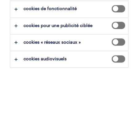
cookies de fonctionnalité
conducteurs d'engins de chantier
tout effacer
opérateur de fraiseuse d'asphalt
cookies pour une publicité ciblée
sauvegarder la recherche
cookies « réseaux sociaux »
cookies audiovisuels
opérateur fraiseuse
harelbeke, flandre occidentale
mission d'intérim
18.59 € - 22.37 € par heure
24 avril 2026