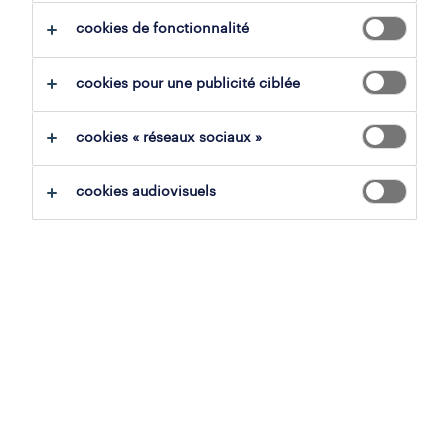
cookies de fonctionnalité
infirmiers spécialisés & personn
infirmier clinicienne
tout effacer
cookies pour une publicité ciblée
sauvegarder la recherche
cookies « réseaux sociaux »
cookies audiovisuels
professional
étudiant diplômé infirmier -
clinical research nurse
anderlecht, région bruxelles-capitale
mission d'intérim
30 juin 2026