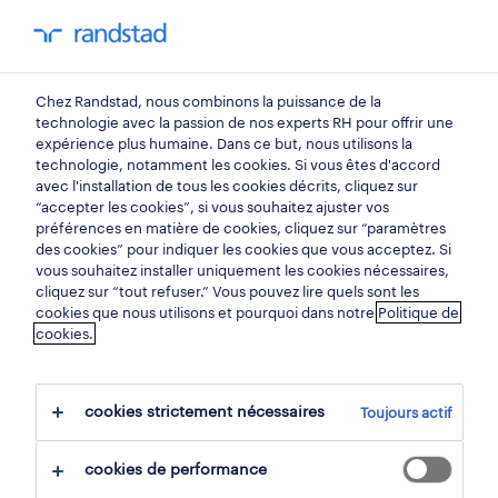
mon randstad
0
Chez Randstad, nous combinons la puissance de la
trouvez votre prochain
technologie avec la passion de nos experts RH pour offrir une
expérience plus humaine. Dans ce but, nous utilisons la
emploi
technologie, notamment les cookies. Si vous êtes d'accord
avec l'installation de tous les cookies décrits, cliquez sur
“accepter les cookies”, si vous souhaitez ajuster vos
chercher 2 offres d'emploi
préférences en matière de cookies, cliquez sur “paramètres
des cookies” pour indiquer les cookies que vous acceptez. Si
vous souhaitez installer uniquement les cookies nécessaires,
cliquez sur “tout refuser.” Vous pouvez lire quels sont les
cookies que nous utilisons et pourquoi dans notre
Politique de
2 infirmier clinicienne emplois trouvés
cookies.
pour vous.
cookies strictement nécessaires
Toujours actif
filtre
cookies de performance
filtres sélectionnés:
soins infirmiers & assistance mé