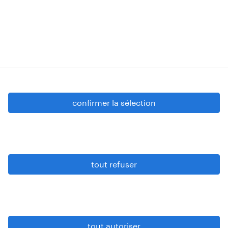
Strombeek-Bever
Numéros d’agréments: VG 458/BUOSAP -
00256-406-20121120 - W. INT.017 - 94-A.153 -
VG 819/BC - W. INTC.001 - 0257-406-20121120
Copyright © 2026 Randstad
confirmer la sélection
paramètres cookies
gdpr
tout refuser
conditions d’utilisation
privacy statement
sitemap
tout autoriser