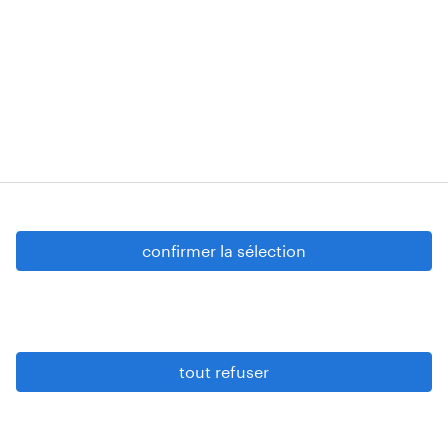
Randstad Construct nv (BE0438.801.472),
tous situés à Boechoutlaan 105 0001, 1853
Strombeek-Bever
Numéros d’agréments: VG 458/BUOSAP -
00256-406-20121120 - W. INT.017 - 94-A.153 -
VG 819/BC - W. INTC.001 - 0257-406-20121120
Copyright © 2026 Randstad
confirmer la sélection
paramètres cookies
gdpr
tout refuser
conditions d’utilisation
privacy statement