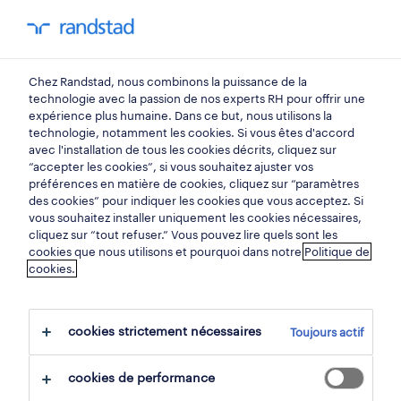
mon randstad
0
Chez Randstad, nous combinons la puissance de la
trouvez votre prochain
technologie avec la passion de nos experts RH pour offrir une
expérience plus humaine. Dans ce but, nous utilisons la
emploi
technologie, notamment les cookies. Si vous êtes d'accord
avec l'installation de tous les cookies décrits, cliquez sur
“accepter les cookies”, si vous souhaitez ajuster vos
chercher 1 offre d'emploi
préférences en matière de cookies, cliquez sur “paramètres
des cookies” pour indiquer les cookies que vous acceptez. Si
vous souhaitez installer uniquement les cookies nécessaires,
cliquez sur “tout refuser.” Vous pouvez lire quels sont les
cookies que nous utilisons et pourquoi dans notre
Politique de
1 travailleurs sociaux emploi trouvé
cookies.
pour vous.
cookies strictement nécessaires
Toujours actif
filtre
cookies de performance
filtres sélectionnés:
social
travailleurs sociaux