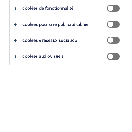
cookies de fonctionnalité
tout effacer
cookies pour une publicité ciblée
sauvegarder la recherche
cookies « réseaux sociaux »
cookies audiovisuels
gestionnaire de dossiers en
assurances
couvin, namur
cdi
3,000 € par mois
30 juin 2026