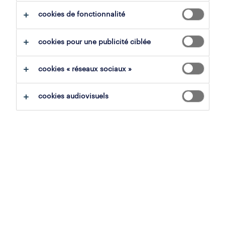
cookies de fonctionnalité
sauvegarder la recherche
cookies pour une publicité ciblée
cookies « réseaux sociaux »
aucun résultat trouvé
cookies audiovisuels
Nous n'avons pas trouvé d'offre d'emploi avec
les filtres sélectionnés. Modifiez votre
recherche afin d'obtenir plus de résultats. Les
actions suivantes peuvent vous aider:
supprimez certains des filtres que vous
avez utilisés.
votre recherche s'est concentrée sur un