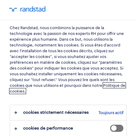
mon randstad
0
Chez Randstad, nous combinons la puissance de la
trouvez votre prochain
technologie avec la passion de nos experts RH pour offrir une
expérience plus humaine. Dans ce but, nous utilisons la
emploi
technologie, notamment les cookies. Si vous êtes d'accord
avec l'installation de tous les cookies décrits, cliquez sur
“accepter les cookies”, si vous souhaitez ajuster vos
chercher 0 offres d'emploi
préférences en matière de cookies, cliquez sur “paramètres
des cookies” pour indiquer les cookies que vous acceptez. Si
vous souhaitez installer uniquement les cookies nécessaires,
cliquez sur “tout refuser.” Vous pouvez lire quels sont les
cookies que nous utilisons et pourquoi dans notre
Politique de
filtre
cookies.
filtres sélectionnés:
administration
cookies strictement nécessaires
Toujours actif
employés administratifs
employé back office
cookies de performance
tout effacer