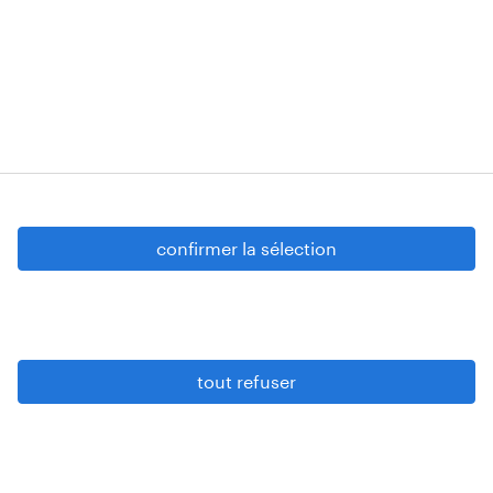
tous situés à Boechoutlaan 105 0001, 1853
Strombeek-Bever
Numéros d’agréments: VG 458/BUOSAP -
00256-406-20121120 - W. INT.017 - 94-A.153 -
VG 819/BC - W. INTC.001 - 0257-406-20121120
Copyright © 2026 Randstad
confirmer la sélection
paramètres cookies
gdpr
tout refuser
conditions d’utilisation
privacy statement
sitemap