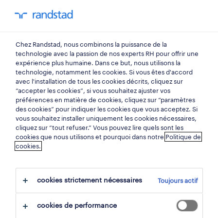
mon randstad
0
Chez Randstad, nous combinons la puissance de la
trouvez votre prochain
technologie avec la passion de nos experts RH pour offrir une
expérience plus humaine. Dans ce but, nous utilisons la
emploi
technologie, notamment les cookies. Si vous êtes d'accord
avec l'installation de tous les cookies décrits, cliquez sur
“accepter les cookies”, si vous souhaitez ajuster vos
chercher 5 offres d'emploi
préférences en matière de cookies, cliquez sur “paramètres
des cookies” pour indiquer les cookies que vous acceptez. Si
vous souhaitez installer uniquement les cookies nécessaires,
cliquez sur “tout refuser.” Vous pouvez lire quels sont les
cookies que nous utilisons et pourquoi dans notre
Politique de
5 opérateur de machine emplois
cookies.
trouvés pour vous.
cookies strictement nécessaires
Toujours actif
filtre
cookies de performance
filtres sélectionnés:
production
ouvriers de production