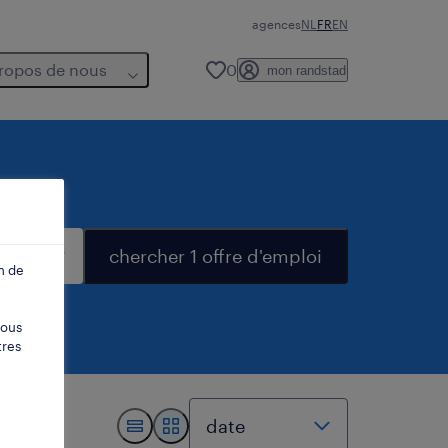
agences
NL
FR
EN
ropos de nous
0
mon randstad
chercher 1 offre d'emploi
n de
vous
tres