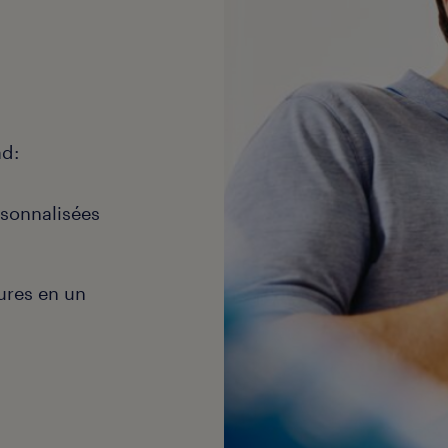
ad:
rsonnalisées
ures en un