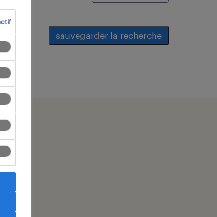
ctif
sauvegarder la recherche
r