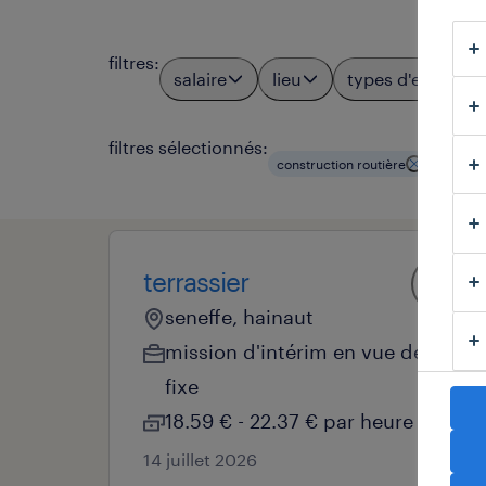
filtres
:
salaire
lieu
types d'emploi
filtres sélectionnés:
construction routière
ingénie
terrassier
seneffe, hainaut
mission d'intérim en vue de
fixe
18.59 € - 22.37 € par heure
14 juillet 2026