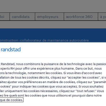
loi
candidats
employeurs
workforce 360
à p
construction
collaborateur de maintenance autoroutière
où
rayon
 Randstad, nous combinons la puissance de la technologie avec la passio
experts RH pour offrir une expérience plus humaine. Dans ce but, nous
sons la technologie, notamment les cookies. Si vous êtes d'accord avec
tallation de tous les cookies décrits, cliquez sur “accepter les cookies”, si 
itez ajuster vos préférences en matière de cookies, cliquez sur “paramè
ookies” pour indiquer les cookies que vous acceptez. Si vous souhaitez
ller uniquement les cookies nécessaires, cliquez sur “tout refuser.” Vous
z lire quels sont les cookies que nous utilisons et pourquoi dans notre
utoroutière emploi trouvé pour vous.
ique de cookies.