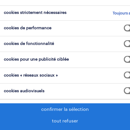
cookies strictement nécessaires
Toujours a
domaine professionnel
tous les filtres
3
3
cookies de performance
tout efface
cookies de fonctionnalité
urs en construction
collaborateur de maintenance aut
cookies pour une publicité ciblée
cookies « réseaux sociaux »
cookies audiovisuels
confirmer la sélection
tout refuser