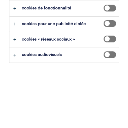
cookies de fonctionnalité
employés de la logistique
manutentionnaire
tout effacer
cookies pour une publicité ciblée
sauvegarder la recherche
cookies « réseaux sociaux »
cookies audiovisuels
operational
préposé recyparc
durbuy, luxembourg
mission d'intérim
,
étudiant
8.91 € - 13.31 € par heure
IDELUX ENVIRONNEMENT