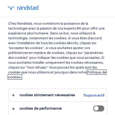
mon randstad
0
Chez Randstad, nous combinons la puissance de la
trouvez votre prochain
technologie avec la passion de nos experts RH pour offrir une
expérience plus humaine. Dans ce but, nous utilisons la
emploi
technologie, notamment les cookies. Si vous êtes d'accord
avec l'installation de tous les cookies décrits, cliquez sur
“accepter les cookies”, si vous souhaitez ajuster vos
chercher 6 offres d'emploi
préférences en matière de cookies, cliquez sur “paramètres
des cookies” pour indiquer les cookies que vous acceptez. Si
vous souhaitez installer uniquement les cookies nécessaires,
cliquez sur “tout refuser.” Vous pouvez lire quels sont les
cookies que nous utilisons et pourquoi dans notre
Politique de
6 manutentionnaire emplois trouvés
cookies.
pour vous.
cookies strictement nécessaires
Toujours actif
filtre
cookies de performance
filtres sélectionnés:
logistique