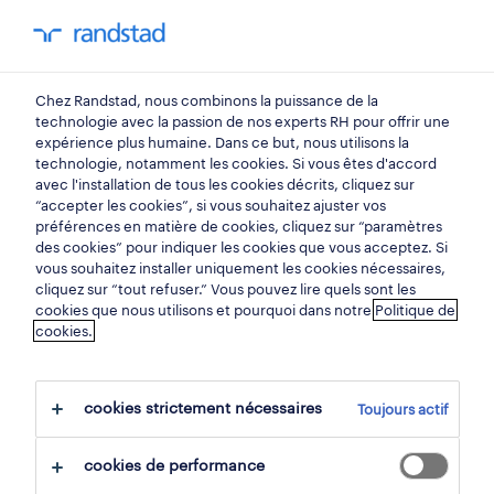
mon randstad
0
Chez Randstad, nous combinons la puissance de la
trouvez votre prochain
technologie avec la passion de nos experts RH pour offrir une
expérience plus humaine. Dans ce but, nous utilisons la
emploi
technologie, notamment les cookies. Si vous êtes d'accord
avec l'installation de tous les cookies décrits, cliquez sur
“accepter les cookies”, si vous souhaitez ajuster vos
chercher 0 offres d'emploi
préférences en matière de cookies, cliquez sur “paramètres
des cookies” pour indiquer les cookies que vous acceptez. Si
vous souhaitez installer uniquement les cookies nécessaires,
cliquez sur “tout refuser.” Vous pouvez lire quels sont les
cookies que nous utilisons et pourquoi dans notre
Politique de
filtre
cookies.
filtres sélectionnés:
métal
ouvriers métallurgistes
cookies strictement nécessaires
Toujours actif
tout effacer
opérateur sur machine à découper
cookies de performance