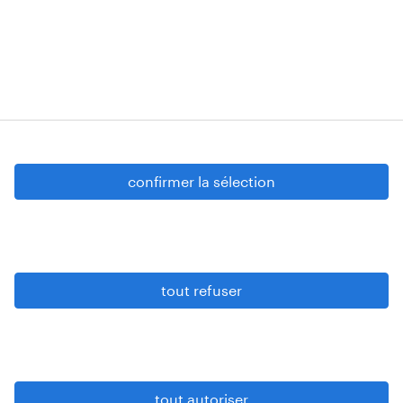
Strombeek-Bever
Numéros d’agréments: VG 458/BUOSAP -
00256-406-20121120 - W. INT.017 - 94-A.153 -
VG 819/BC - W. INTC.001 - 0257-406-20121120
Copyright © 2026 Randstad
confirmer la sélection
paramètres cookies
gdpr
tout refuser
conditions d’utilisation
privacy statement
sitemap
tout autoriser