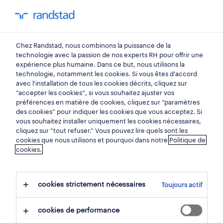
mon randstad
0
Chez Randstad, nous combinons la puissance de la
trouvez votre prochain
technologie avec la passion de nos experts RH pour offrir une
expérience plus humaine. Dans ce but, nous utilisons la
emploi
technologie, notamment les cookies. Si vous êtes d'accord
avec l'installation de tous les cookies décrits, cliquez sur
“accepter les cookies”, si vous souhaitez ajuster vos
chercher 0 offres d'emploi
préférences en matière de cookies, cliquez sur “paramètres
des cookies” pour indiquer les cookies que vous acceptez. Si
vous souhaitez installer uniquement les cookies nécessaires,
cliquez sur “tout refuser.” Vous pouvez lire quels sont les
cookies que nous utilisons et pourquoi dans notre
Politique de
filtre
cookies.
filtres sélectionnés:
horeca
cookies strictement nécessaires
Toujours actif
serveurs & personnel de bar
employé de salle
cookies de performance
tout effacer