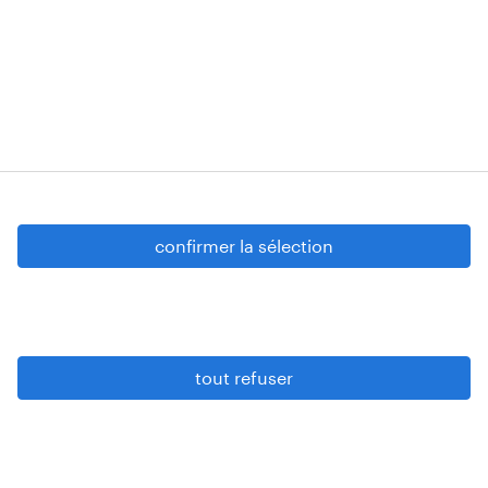
tous situés à Boechoutlaan 105 0001, 1853
Strombeek-Bever
Numéros d’agréments: VG 458/BUOSAP -
00256-406-20121120 - W. INT.017 - 94-A.153 -
VG 819/BC - W. INTC.001 - 0257-406-20121120
Copyright © 2026 Randstad
confirmer la sélection
paramètres cookies
gdpr
tout refuser
conditions d’utilisation
privacy statement
sitemap