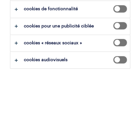
cookies de fonctionnalité
sauvegarder la recherche
cookies pour une publicité ciblée
cookies « réseaux sociaux »
aucun résultat trouvé
cookies audiovisuels
Nous n'avons pas trouvé d'offre d'emploi avec
les filtres sélectionnés. Modifiez votre
recherche afin d'obtenir plus de résultats. Les
actions suivantes peuvent vous aider:
supprimez certains des filtres que vous
avez utilisés.
votre recherche s'est concentrée sur un