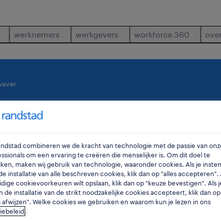
werknemers
werkgevers
workforce 360
ove
waver
waar
ra
Randstad combineren we de kracht van technologie met de passie van onz
ssionals om een ervaring te creëren die menselijker is. Om dit doel te
ken, maken wij gebruik van technologie, waaronder cookies. Als je inste
e installatie van alle beschreven cookies, klik dan op "alles accepteren". A
idige cookievoorkeuren wilt opslaan, klik dan op "keuze bevestigen". Als j
n de installatie van de strikt noodzakelijke cookies accepteert, klik dan op
s afwijzen". Welke cookies we gebruiken en waarom kun je lezen in ons
onden in waver.
iebeleid
.