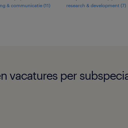
ing & communicatie
(
11
)
research & development
(
7
)
 vacatures per subspecial