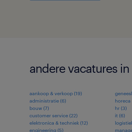
andere vacatures in
aankoop & verkoop
(
19
)
genees
administratie
(
6
)
horeca
bouw
(
7
)
hr
(
3
)
customer service
(
22
)
it
(
6
)
elektronica & techniek
(
12
)
logistie
engineering
(
5
)
manag