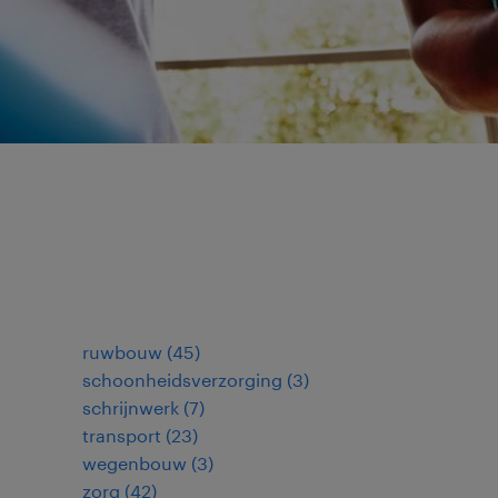
ruwbouw
(
45
)
schoonheidsverzorging
(
3
)
schrijnwerk
(
7
)
transport
(
23
)
wegenbouw
(
3
)
zorg
(
42
)