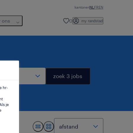
kantoren
NL
FR
EN
r ons
0
my randstad
dius
zoek 3 jobs
e hr-
mt
ls je
e