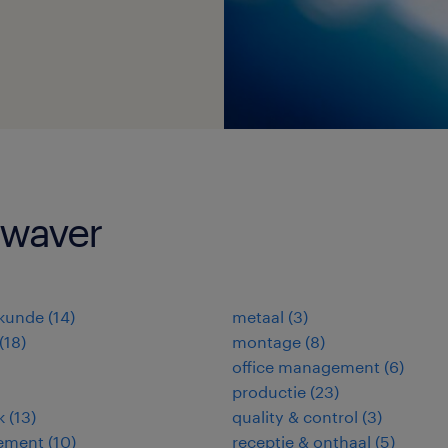
 waver
kunde
(
14
)
metaal
(
3
)
(
18
)
montage
(
8
)
office management
(
6
)
productie
(
23
)
k
(
13
)
quality & control
(
3
)
ement
(
10
)
receptie & onthaal
(
5
)