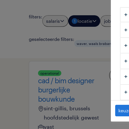
filters
:
salaris
locatie
jobtypes
1
geselecteerde filters:
waver, waals brabant
teke
operational
cad / bim designer
burgerlijke
bouwkunde
sint-gillis, brussels
keuz
hoofdstedelijk gewest
vast