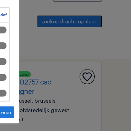
ctief
zoekopdracht opslaan
operational
srq102757 cad
designer
brussel, brussels
hoofdstedelijk gewest
teren
vast