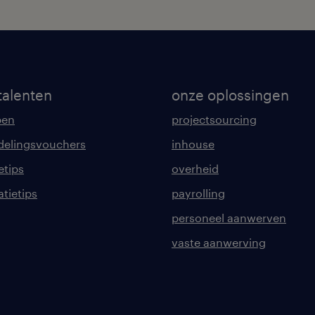
talenten
onze oplossingen
pen
projectsourcing
delingsvouchers
inhouse
etips
overheid
tatietips
payrolling
personeel aanwerven
vaste aanwerving