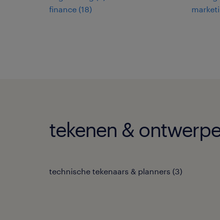
finance
(
18
)
market
tekenen & ontwerpen
technische tekenaars & planners
(
3
)