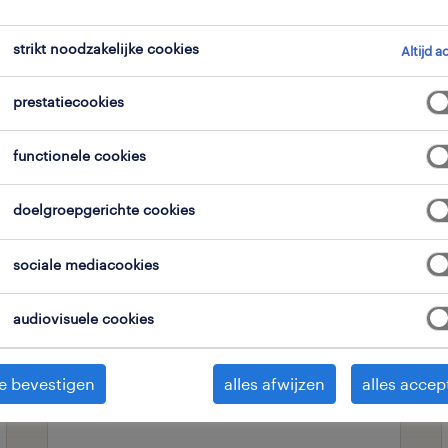
strikt noodzakelijke cookies
Altijd a
expertisedomein
alle filters
1
2
prestatiecookies
alles wissen
nen & ontwerpen
functionele cookies
doelgroepgerichte cookies
operational
sociale mediacookies
cad-tekenaar
brussel, brussels
audiovisuele cookies
hoofdstedelijk gewest
vast
e bevestigen
alles afwijzen
alles accep