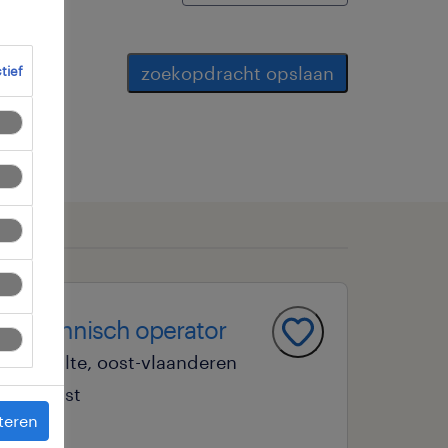
zoekopdracht opslaan
ctief
technisch operator
zulte, oost-vlaanderen
vast
teren