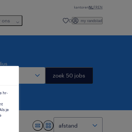
kantoren
NL
FR
EN
r ons
0
my randstad
dius
zoek 50 jobs
e hr-
mt
ls je
e