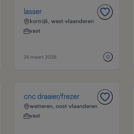
lasser
kortrijk, west-vlaanderen
vast
24 maart 2026
cnc draaier/frezer
wetteren, oost-vlaanderen
vast