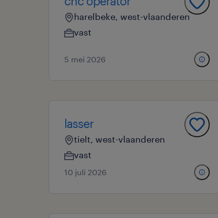
cnc operator
harelbeke, west-vlaanderen
vast
5 mei 2026
lasser
tielt, west-vlaanderen
vast
10 juli 2026