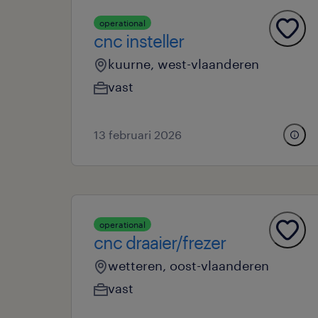
operational
cnc insteller
kuurne, west-vlaanderen
vast
13 februari 2026
operational
cnc draaier/frezer
wetteren, oost-vlaanderen
vast