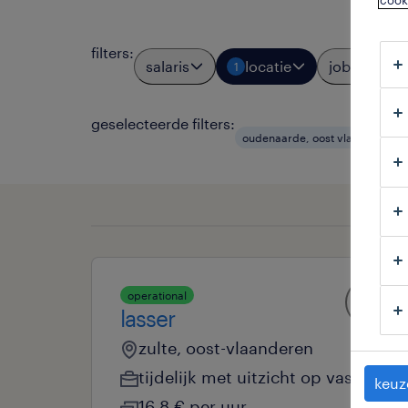
cook
filters
:
salaris
locatie
jobtypes
1
geselecteerde filters:
oudenaarde, oost vlaanderen
operational
lasser
zulte, oost-vlaanderen
tijdelijk met uitzicht op vast
keuz
16.8 € per uur