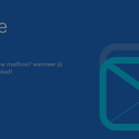
e
uw mailbox? wanneer jij
stad!