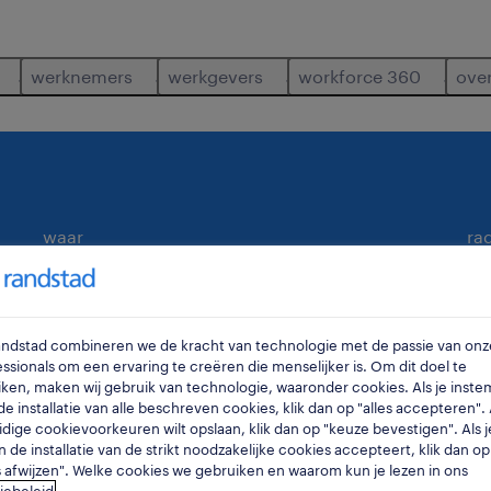
werknemers
werkgevers
workforce 360
ove
waar
ra
Randstad combineren we de kracht van technologie met de passie van onz
ssionals om een ervaring te creëren die menselijker is. Om dit doel te
ken, maken wij gebruik van technologie, waaronder cookies. Als je inste
e installatie van alle beschreven cookies, klik dan op "alles accepteren". A
idige cookievoorkeuren wilt opslaan, klik dan op "keuze bevestigen". Als j
n de installatie van de strikt noodzakelijke cookies accepteert, klik dan op
den in oudenaarde.
s afwijzen". Welke cookies we gebruiken en waarom kun je lezen in ons