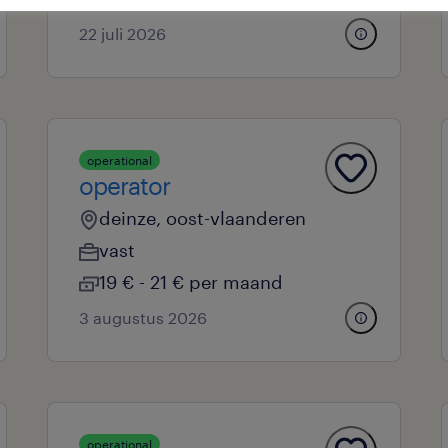
22 juli 2026
operational
operator
deinze, oost-vlaanderen
vast
19 € - 21 € per maand
3 augustus 2026
operational