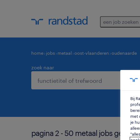
een job zoeken
home
jobs
metaal
oost-vlaanderen
oudenaarde
zoek naar
Bij 
profe
berei
met d
je hu
allee
pagina 2 - 50 metaal jobs gevon
"alle