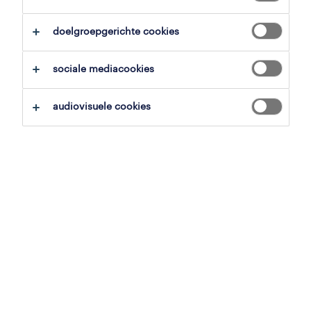
alles wissen
engineering
doelgroepgerichte cookies
zoekopdracht opslaan
sociale mediacookies
audiovisuele cookies
operational
servicetechnieker poorten
anzegem, west-vlaanderen
vast
18.59 € - 22 € per uur
14 juli 2026
ict technieker