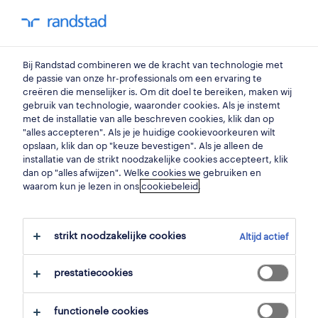
my randstad
0
Bij Randstad combineren we de kracht van technologie met
vind je volgende job
de passie van onze hr-professionals om een ervaring te
creëren die menselijker is. Om dit doel te bereiken, maken wij
gebruik van technologie, waaronder cookies. Als je instemt
zoek 30 jobs
met de installatie van alle beschreven cookies, klik dan op
"alles accepteren". Als je je huidige cookievoorkeuren wilt
opslaan, klik dan op "keuze bevestigen". Als je alleen de
installatie van de strikt noodzakelijke cookies accepteert, klik
dan op "alles afwijzen". Welke cookies we gebruiken en
30 engineering jobs gevonden in
waarom kun je lezen in ons
cookiebeleid
.
oudenaarde.
strikt noodzakelijke cookies
Altijd actief
filter
prestatiecookies
geselecteerde filters:
oudenaarde, oost vlaanderen
functionele cookies