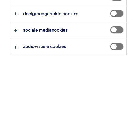
alles wissen
architectuur
doelgroepgerichte cookies
zoekopdracht opslaan
sociale mediacookies
audiovisuele cookies
professional
junior transportplanner
staden, west-vlaanderen
vast
24 juli 2026
professional
transportplanner