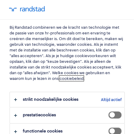
my randstad
0
Bij Randstad combineren we de kracht van technologie met
vind je volgende job
de passie van onze hr-professionals om een ervaring te
creëren die menselijker is. Om dit doel te bereiken, maken wij
gebruik van technologie, waaronder cookies. Als je instemt
zoek 4 jobs
met de installatie van alle beschreven cookies, klik dan op
"alles accepteren". Als je je huidige cookievoorkeuren wilt
opslaan, klik dan op "keuze bevestigen". Als je alleen de
installatie van de strikt noodzakelijke cookies accepteert, klik
dan op "alles afwijzen". Welke cookies we gebruiken en
4 architectuur jobs gevonden in
waarom kun je lezen in ons
cookiebeleid
.
izegem.
strikt noodzakelijke cookies
Altijd actief
filter
prestatiecookies
geselecteerde filters:
izegem, west vlaanderen
functionele cookies