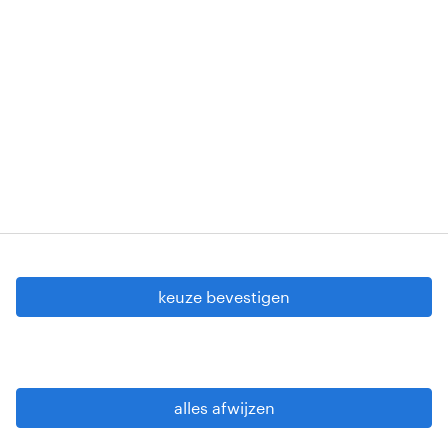
Erkenningsnummers: VG 458/BUOSAP -
00256-406-20121120 - W. INT.017 - 94-A.153 -
VG 819/BC - W. INTC.001 - 0257-406-20121120
Copyright © 2026 Randstad
cookie instellingen
gdpr
keuze bevestigen
gebruiksvoorwaarden
privacy statement
sitemap
alles afwijzen
wees alert