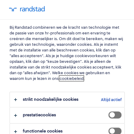
my randstad
0
Bij Randstad combineren we de kracht van technologie met
vind je volgende job
de passie van onze hr-professionals om een ervaring te
creëren die menselijker is. Om dit doel te bereiken, maken wij
gebruik van technologie, waaronder cookies. Als je instemt
zoek 6 jobs
met de installatie van alle beschreven cookies, klik dan op
"alles accepteren". Als je je huidige cookievoorkeuren wilt
opslaan, klik dan op "keuze bevestigen". Als je alleen de
installatie van de strikt noodzakelijke cookies accepteert, klik
dan op "alles afwijzen". Welke cookies we gebruiken en
6 administratief medewerkers jobs
waarom kun je lezen in ons
cookiebeleid
.
gevonden in haacht.
strikt noodzakelijke cookies
Altijd actief
filter
prestatiecookies
geselecteerde filters:
haacht, vlaams brabant
functionele cookies
administratie
administratief medewerkers