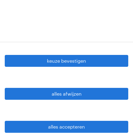
Copyright © 2026 Randstad
cookie instellingen
gdpr
keuze bevestigen
gebruiksvoorwaarden
privacy statement
sitemap
alles afwijzen
wees alert
alles accepteren