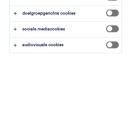
alles wissen
doelgroepgerichte cookies
zoekopdracht opslaan
sociale mediacookies
audiovisuele cookies
professional
service assistant
herent, vlaams-brabant
tijdelijk met uitzicht op vast
22 juni 2026
professional
administratief medewerker