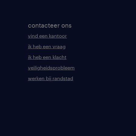
contacteer ons
vind een kantoor
ik heb een vraag
ik heb een klacht
veiligheidsprobleem
werken bij randstad