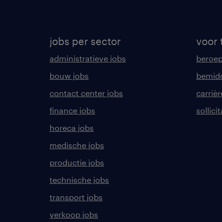
jobs per sector
voor 
administratieve jobs
beroe
bouw jobs
bemid
contact center jobs
carrièr
finance jobs
sollici
horeca jobs
medische jobs
productie jobs
technische jobs
transport jobs
verkoop jobs