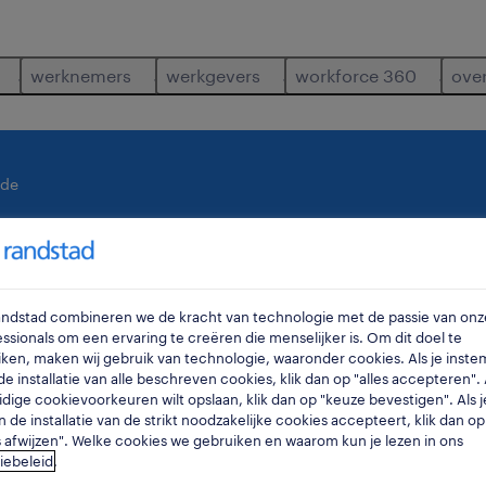
werknemers
werkgevers
workforce 360
ove
nde
waar
ra
Randstad combineren we de kracht van technologie met de passie van onz
ssionals om een ervaring te creëren die menselijker is. Om dit doel te
ken, maken wij gebruik van technologie, waaronder cookies. Als je inste
e installatie van alle beschreven cookies, klik dan op "alles accepteren". A
idige cookievoorkeuren wilt opslaan, klik dan op "keuze bevestigen". Als j
n de installatie van de strikt noodzakelijke cookies accepteert, klik dan op
s afwijzen". Welke cookies we gebruiken en waarom kun je lezen in ons
 oostende.
iebeleid
.