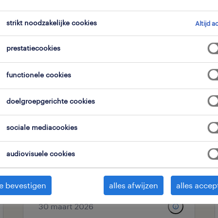
strikt noodzakelijke cookies
Altijd a
expertisedomein
alle filters
1
2
prestatiecookies
alles wissen
administratie
functionele cookies
doelgroepgerichte cookies
administratief/commercieel
sociale mediacookies
medewerker
audiovisuele cookies
oostende, west-vlaanderen
vast
e bevestigen
alles afwijzen
alles accep
30 maart 2026