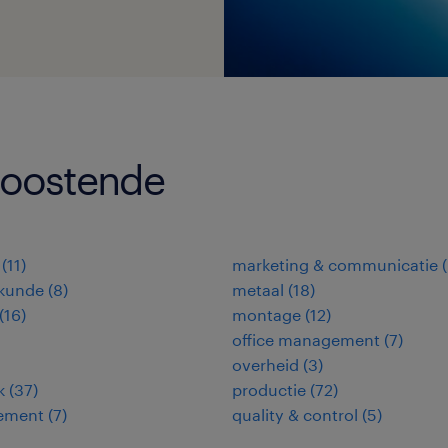
 oostende
(
11
)
marketing & communicatie
(
kunde
(
8
)
metaal
(
18
)
(
16
)
montage
(
12
)
office management
(
7
)
overheid
(
3
)
k
(
37
)
productie
(
72
)
ement
(
7
)
quality & control
(
5
)