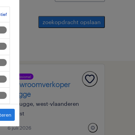
ctief
zoekopdracht opslaan
professional
showroomverkoper
brugge
brugge, west-vlaanderen
vast
teren
6 juli 2026