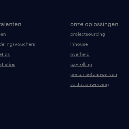
talenten
onze oplossingen
pen
projectsourcing
delingsvouchers
inhouse
etips
overheid
tatietips
payrolling
personeel aanwerven
vaste aanwerving