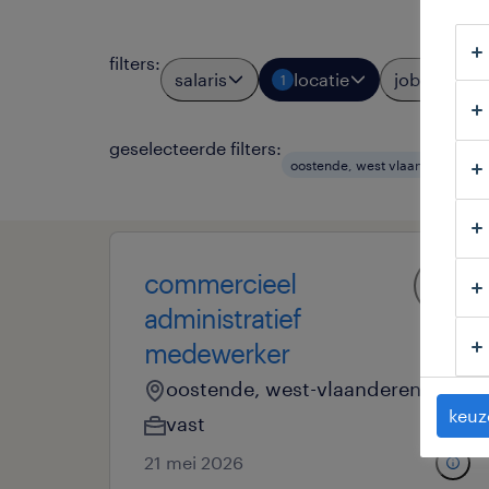
filters
:
salaris
locatie
jobtypes
1
geselecteerde filters:
oostende, west vlaanderen
commercieel
administratief
medewerker
oostende, west-vlaanderen
keuz
vast
21 mei 2026