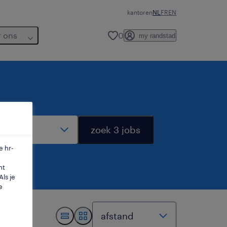
kantoren
NL
FR
EN
r ons
0
my randstad
dius
zoek 3 jobs
e hr-
mt
ls je
e