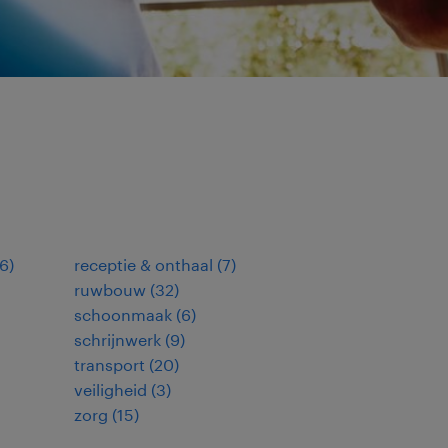
6
)
receptie & onthaal
(
7
)
ruwbouw
(
32
)
schoonmaak
(
6
)
schrijnwerk
(
9
)
transport
(
20
)
veiligheid
(
3
)
zorg
(
15
)