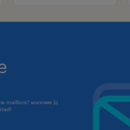
e
uw mailbox? wanneer jij
stad!