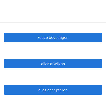
cookie instellingen
gdpr
keuze bevestigen
gebruiksvoorwaarden
privacy statement
sitemap
alles afwijzen
wees alert
alles accepteren