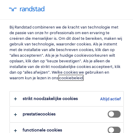
my randstad
0
Bij Randstad combineren we de kracht van technologie met
vind je volgende job
de passie van onze hr-professionals om een ervaring te
creëren die menselijker is. Om dit doel te bereiken, maken wij
gebruik van technologie, waaronder cookies. Als je instemt
zoek 500 jobs
met de installatie van alle beschreven cookies, klik dan op
"alles accepteren". Als je je huidige cookievoorkeuren wilt
opslaan, klik dan op "keuze bevestigen". Als je alleen de
installatie van de strikt noodzakelijke cookies accepteert, klik
dan op "alles afwijzen". Welke cookies we gebruiken en
500 jobs gevonden in arendonk.
waarom kun je lezen in ons
cookiebeleid
.
filter
strikt noodzakelijke cookies
Altijd actief
geselecteerde filters:
arendonk, antwerpen
prestatiecookies
alles wissen
functionele cookies