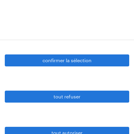
Strombeek-Bever
Numéros d’agréments: VG 458/BUOSAP -
00256-406-20121120 - W. INT.017 - 94-A.153 -
VG 819/BC - W. INTC.001 - 0257-406-20121120
Copyright © 2026 Randstad
confirmer la sélection
paramètres cookies
gdpr
tout refuser
conditions d’utilisation
privacy statement
sitemap
tout autoriser