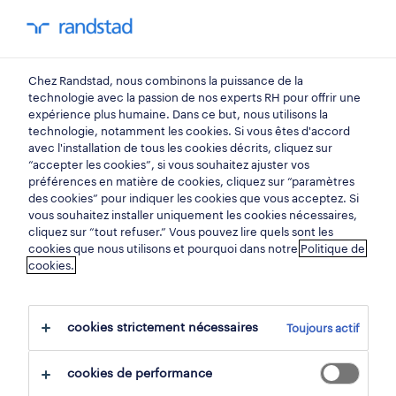
mon randstad
0
Chez Randstad, nous combinons la puissance de la
trouvez votre prochain
technologie avec la passion de nos experts RH pour offrir une
expérience plus humaine. Dans ce but, nous utilisons la
emploi
technologie, notamment les cookies. Si vous êtes d'accord
avec l'installation de tous les cookies décrits, cliquez sur
“accepter les cookies”, si vous souhaitez ajuster vos
chercher 0 offres d'emploi
préférences en matière de cookies, cliquez sur “paramètres
des cookies” pour indiquer les cookies que vous acceptez. Si
vous souhaitez installer uniquement les cookies nécessaires,
cliquez sur “tout refuser.” Vous pouvez lire quels sont les
cookies que nous utilisons et pourquoi dans notre
Politique de
filtre
cookies.
filtres sélectionnés:
construction
cookies strictement nécessaires
Toujours actif
tout effacer
menuisiers & charpentiers
charpentier
cookies de performance