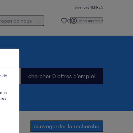
agences
NL
FR
EN
ropos de nous
0
mon randstad
chercher 0 offres d'emploi
n de
vous
tres
sauvegarder la recherche