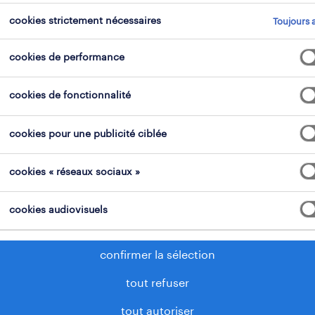
cookies strictement nécessaires
Toujours a
tout effacer
assistant des ventes
cookies de performance
cookies de fonctionnalité
cookies pour une publicité ciblée
'avons pas trouvé d'offre d'emploi avec les filtres
ionnés. Modifiez votre recherche afin d'obtenir plus
cookies « réseaux sociaux »
ats. Les actions suivantes peuvent vous aider:
cookies audiovisuels
upprimez certains des filtres que vous avez utilisés.
otre recherche s'est concentrée sur un lieu spécifiq
confirmer la sélection
ensez à élargir votre lieu de recherche.
tout refuser
odifiez le titre de fonction ou les mots-clés et vérifi
tout autoriser