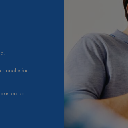
ad:
rsonnalisées
ures en un