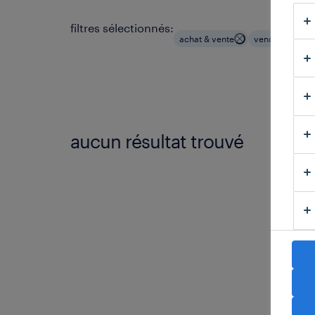
filtres sélectionnés:
achat & vente
vendeurs
aucun résultat trouvé
Nous n
sélect
résult
s
v
p
m