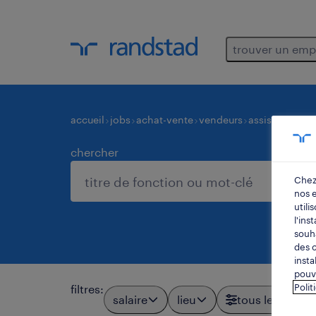
trouver un emp
accueil
jobs
achat-vente
vendeurs
assistant-des
chercher
Chez
nos 
utili
l'ins
souha
des c
insta
pouve
Polit
filtres
:
salaire
lieu
tous les filtres