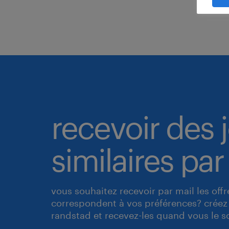
l
recevoir des 
similaires par
vous souhaitez recevoir par mail les off
correspondent à vos préférences? créez 
randstad et recevez-les quand vous le s