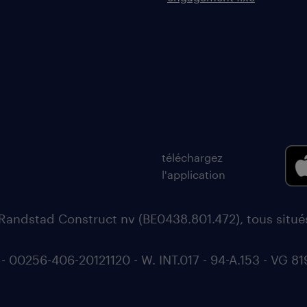
téléchargez
l'application
Randstad Construct nv (BE0438.801.472), tous situ
0256-406-20121120 - W. INT.017 - 94-A.153 - VG 81