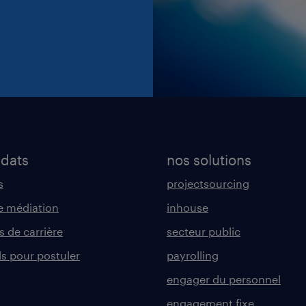
idats
nos solutions
s
projectsourcing
 médiation
inhouse
s de carrière
secteur public
ls pour postuler
payrolling
engager du personnel
engagement fixe