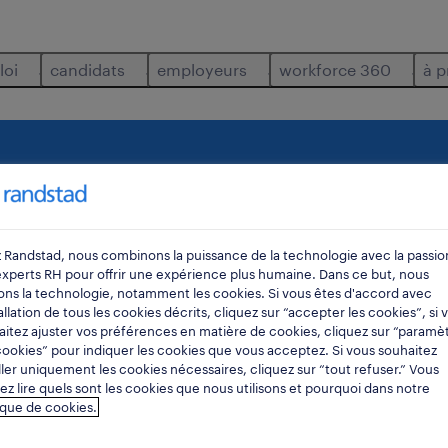
loi
candidats
employeurs
workforce 360
à p
-ventes
où
rayon
 Randstad, nous combinons la puissance de la technologie avec la passio
experts RH pour offrir une expérience plus humaine. Dans ce but, nous
sons la technologie, notamment les cookies. Si vous êtes d'accord avec
tallation de tous les cookies décrits, cliquez sur “accepter les cookies”, si 
itez ajuster vos préférences en matière de cookies, cliquez sur “paramè
ookies” pour indiquer les cookies que vous acceptez. Si vous souhaitez
ller uniquement les cookies nécessaires, cliquez sur “tout refuser.” Vous
z lire quels sont les cookies que nous utilisons et pourquoi dans notre
ique de cookies.
3