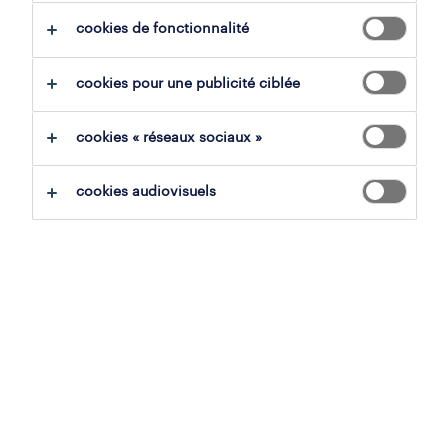
cookies de fonctionnalité
tout effacer
cookies pour une publicité ciblée
sauvegarder la recherche
cookies « réseaux sociaux »
cookies audiovisuels
operational
chauffeur scolaire
marche-en-famenne, luxembourg
mission d'intérim en vue de fixe
4 août 2026
operational