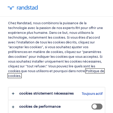
mon randstad
0
Chez Randstad, nous combinons la puissance de la
trouvez votre prochain
technologie avec la passion de nos experts RH pour offrir une
expérience plus humaine. Dans ce but, nous utilisons la
emploi
technologie, notamment les cookies. Si vous êtes d'accord
avec l'installation de tous les cookies décrits, cliquez sur
“accepter les cookies”, si vous souhaitez ajuster vos
chercher 73 offres d'emploi
préférences en matière de cookies, cliquez sur “paramètres
des cookies” pour indiquer les cookies que vous acceptez. Si
vous souhaitez installer uniquement les cookies nécessaires,
cliquez sur “tout refuser.” Vous pouvez lire quels sont les
cookies que nous utilisons et pourquoi dans notre
Politique de
73 emplois trouvés à marche-en-
cookies.
famenne.
cookies strictement nécessaires
Toujours actif
filtre
cookies de performance
filtres sélectionnés:
marche en famenne, luxembourg