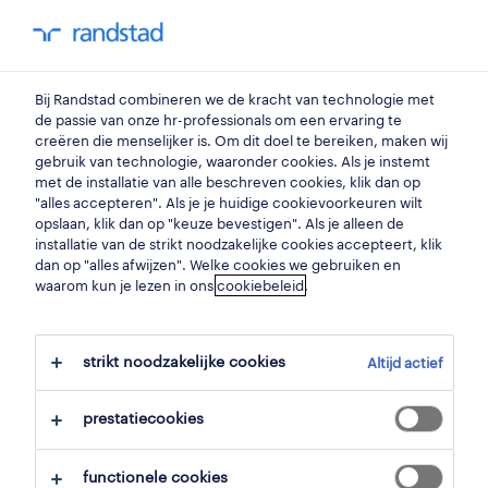
my randstad
0
Bij Randstad combineren we de kracht van technologie met
vind je volgende job
de passie van onze hr-professionals om een ervaring te
creëren die menselijker is. Om dit doel te bereiken, maken wij
gebruik van technologie, waaronder cookies. Als je instemt
zoek 0 jobs
met de installatie van alle beschreven cookies, klik dan op
"alles accepteren". Als je je huidige cookievoorkeuren wilt
opslaan, klik dan op "keuze bevestigen". Als je alleen de
installatie van de strikt noodzakelijke cookies accepteert, klik
dan op "alles afwijzen". Welke cookies we gebruiken en
waarom kun je lezen in ons
filter
cookiebeleid
.
geselecteerde filters:
tuinbouw
tuin- & bosbeheerders
strikt noodzakelijke cookies
Altijd actief
alles wissen
tuinbouwmedewerker
prestatiecookies
functionele cookies
zoekopdracht opslaan