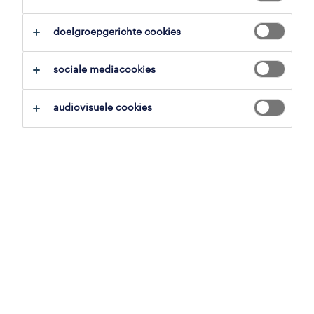
alles wissen
tekenen & ontwerpen
doelgroepgerichte cookies
zoekopdracht opslaan
sociale mediacookies
audiovisuele cookies
operational
elektrisch tekenaar autocad
antwerpen, antwerpen
vast
17 juni 2026
allround forwarder
antwerpen, antwerpen