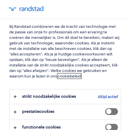
my randstad
0
Bij Randstad combineren we de kracht van technologie met
vind je volgende job
de passie van onze hr-professionals om een ervaring te
creëren die menselijker is. Om dit doel te bereiken, maken wij
gebruik van technologie, waaronder cookies. Als je instemt
zoek 14 jobs
met de installatie van alle beschreven cookies, klik dan op
"alles accepteren". Als je je huidige cookievoorkeuren wilt
opslaan, klik dan op "keuze bevestigen". Als je alleen de
installatie van de strikt noodzakelijke cookies accepteert, klik
dan op "alles afwijzen". Welke cookies we gebruiken en
14 tekenen & ontwerpen jobs
waarom kun je lezen in ons
cookiebeleid
.
gevonden in antwerpen.
strikt noodzakelijke cookies
Altijd actief
filter
prestatiecookies
geselecteerde filters:
antwerpen, antwerpen
functionele cookies