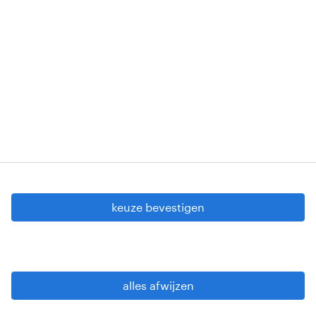
Erkenningsnummers: VG 458/BUOSAP -
00256-406-20121120 - W. INT.017 - 94-A.153 -
VG 819/BC - W. INTC.001 - 0257-406-20121120
Copyright © 2026 Randstad
cookie instellingen
gdpr
keuze bevestigen
gebruiksvoorwaarden
privacy statement
sitemap
alles afwijzen
wees alert