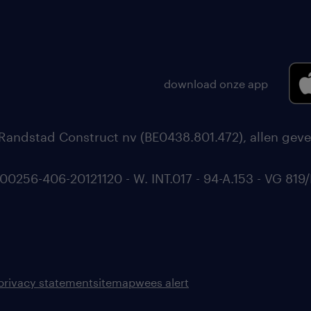
download onze app
Randstad Construct nv (BE0438.801.472), allen geve
56-406-20121120 - W. INT.017 - 94-A.153 - VG 819/
privacy statement
sitemap
wees alert