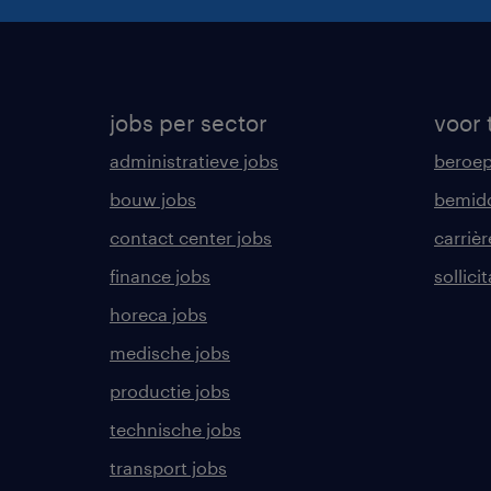
jobs per sector
voor 
administratieve jobs
beroe
bouw jobs
bemid
contact center jobs
carrièr
finance jobs
sollici
horeca jobs
medische jobs
productie jobs
technische jobs
transport jobs