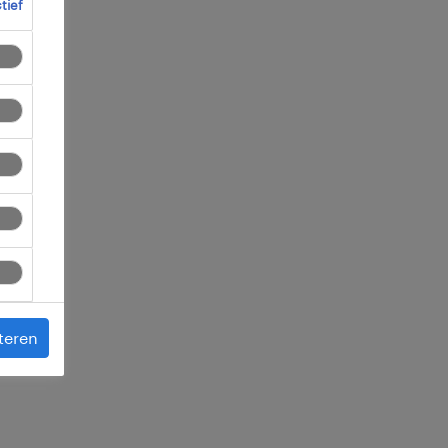
ctief
 je
teren