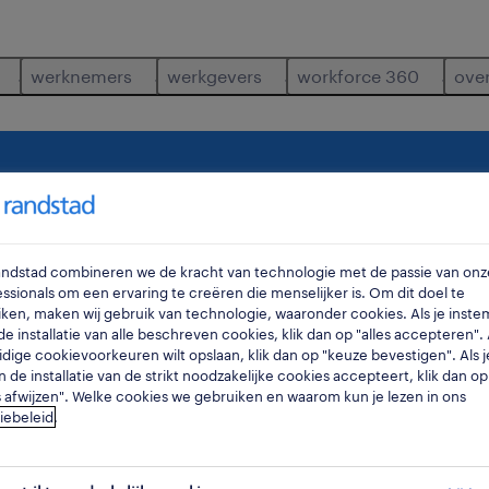
werknemers
werkgevers
workforce 360
ove
lpmonteur
waar
ra
Randstad combineren we de kracht van technologie met de passie van onz
ssionals om een ervaring te creëren die menselijker is. Om dit doel te
ken, maken wij gebruik van technologie, waaronder cookies. Als je inste
e installatie van alle beschreven cookies, klik dan op "alles accepteren". A
idige cookievoorkeuren wilt opslaan, klik dan op "keuze bevestigen". Als j
n de installatie van de strikt noodzakelijke cookies accepteert, klik dan op
s afwijzen". Welke cookies we gebruiken en waarom kun je lezen in ons
iebeleid
.