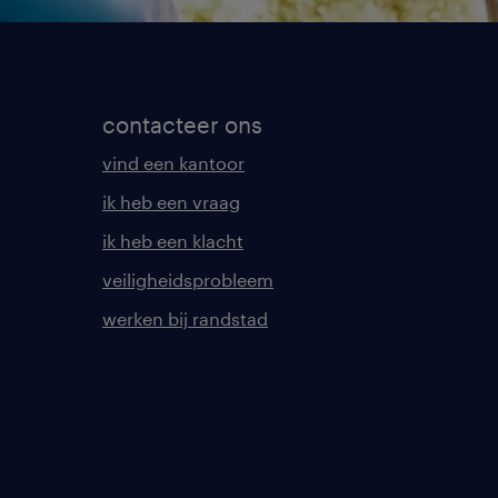
contacteer ons
vind een kantoor
ik heb een vraag
ik heb een klacht
veiligheidsprobleem
werken bij randstad