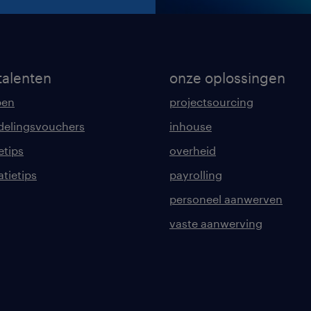
talenten
onze oplossingen
pen
projectsourcing
delingsvouchers
inhouse
etips
overheid
tatietips
payrolling
personeel aanwerven
vaste aanwerving