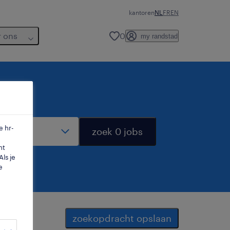
kantoren
NL
FR
EN
r ons
0
my randstad
dius
e hr-
zoek 0 jobs
mt
ls je
e
zoekopdracht opslaan