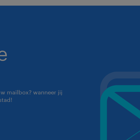
e
uw mailbox? wanneer jij
stad!