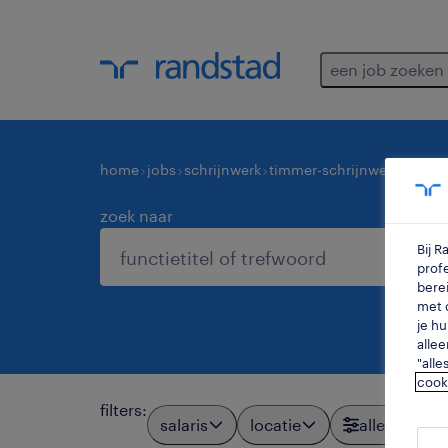
een job zoeken
home
jobs
schrijnwerk
timmer-schrijnwerkers
hu
zoek naar
Bij 
profe
berei
met d
je hu
allee
"alle
cook
filters
:
salaris
locatie
alle filters
2