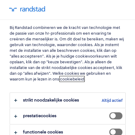
my randstad
0
Bij Randstad combineren we de kracht van technologie met
vind je volgende job
de passie van onze hr-professionals om een ervaring te
creëren die menselijker is. Om dit doel te bereiken, maken wij
gebruik van technologie, waaronder cookies. Als je instemt
zoek 90 jobs
met de installatie van alle beschreven cookies, klik dan op
"alles accepteren". Als je je huidige cookievoorkeuren wilt
opslaan, klik dan op "keuze bevestigen". Als je alleen de
installatie van de strikt noodzakelijke cookies accepteert, klik
dan op "alles afwijzen". Welke cookies we gebruiken en
pagina 3 - 90 productiemedewerkers
waarom kun je lezen in ons
cookiebeleid
.
jobs gevonden in kuurne.
strikt noodzakelijke cookies
Altijd actief
filter
prestatiecookies
geselecteerde filters:
kuurne, west vlaanderen
functionele cookies