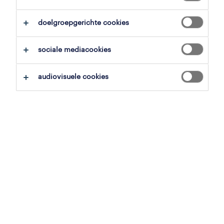
alles wissen
productie
productiemedewerkers
doelgroepgerichte cookies
zoekopdracht opslaan
sociale mediacookies
audiovisuele cookies
pagina 3
operational
productiearbeider
lichtervelde, west-vlaanderen
vast
21 € - 24 € per uur