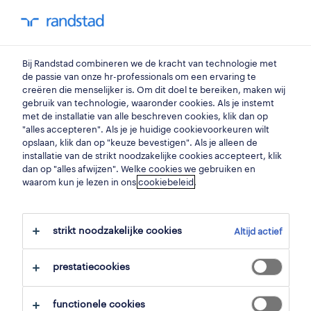
my randstad
0
Bij Randstad combineren we de kracht van technologie met
vind je volgende job
de passie van onze hr-professionals om een ervaring te
creëren die menselijker is. Om dit doel te bereiken, maken wij
gebruik van technologie, waaronder cookies. Als je instemt
zoek 28 jobs
met de installatie van alle beschreven cookies, klik dan op
"alles accepteren". Als je je huidige cookievoorkeuren wilt
opslaan, klik dan op "keuze bevestigen". Als je alleen de
installatie van de strikt noodzakelijke cookies accepteert, klik
dan op "alles afwijzen". Welke cookies we gebruiken en
28 onderhoudstechnieker jobs
waarom kun je lezen in ons
cookiebeleid
.
gevonden in kuurne.
strikt noodzakelijke cookies
Altijd actief
filter
prestatiecookies
geselecteerde filters:
kuurne, west vlaanderen
functionele cookies
productie
productiemedewerkers