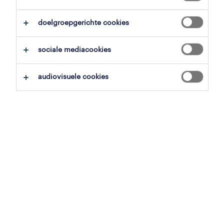
alles wissen
onderhoudstechnieker
doelgroepgerichte cookies
zoekopdracht opslaan
sociale mediacookies
audiovisuele cookies
operational
service technieker
kortrijk, west-vlaanderen
vast
25 juni 2026
operational
onderhoudstechnieker