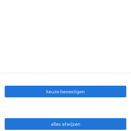
1853 Strombeek-Bever
Erkenningsnummers: VG 458/BUOSAP -
00256-406-20121120 - W. INT.017 - 94-A.153 -
VG 819/BC - W. INTC.001 - 0257-406-20121120
Copyright © 2026 Randstad
cookie instellingen
gdpr
keuze bevestigen
gebruiksvoorwaarden
privacy statement
sitemap
alles afwijzen
wees alert