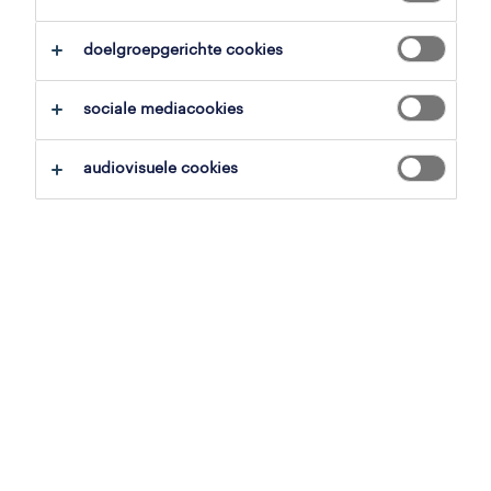
alles wissen
doelgroepgerichte cookies
zoekopdracht opslaan
sociale mediacookies
audiovisuele cookies
operational
operator
ieper, west-vlaanderen
tijdelijk met uitzicht op vast
22 juli 2026
operational
operator