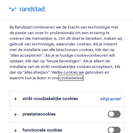
my randstad
0
Bij Randstad combineren we de kracht van technologie met
vind je volgende job
de passie van onze hr-professionals om een ervaring te
creëren die menselijker is. Om dit doel te bereiken, maken wij
gebruik van technologie, waaronder cookies. Als je instemt
zoek 6 jobs
met de installatie van alle beschreven cookies, klik dan op
"alles accepteren". Als je je huidige cookievoorkeuren wilt
opslaan, klik dan op "keuze bevestigen". Als je alleen de
installatie van de strikt noodzakelijke cookies accepteert, klik
dan op "alles afwijzen". Welke cookies we gebruiken en
6 operator inpakmachine jobs
waarom kun je lezen in ons
cookiebeleid
.
gevonden in west-vlaanderen.
strikt noodzakelijke cookies
Altijd actief
filter
prestatiecookies
geselecteerde filters:
west vlaanderen
productie
functionele cookies
machine-operatoren
operator inpakmachine