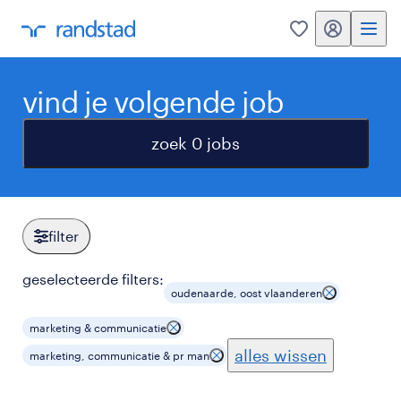
my randstad
0
vind je volgende job
zoek 0 jobs
filter
geselecteerde filters:
oudenaarde, oost vlaanderen
marketing & communicatie
alles wissen
marketing, communicatie & pr man