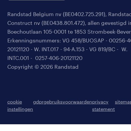
Randstad Belgium nv (BE0402.725.291), Randsta
Construct nv (BE0438.801.472), allen gevestigd i
Boechoutlaan 105-0001 te 1853 Strombeek-Bever
Erkenningsnummers: VG 458/BUOSAP - 00256-4
20121120 - W. INT.017 - 94-A.153 - VG 819/BC - W.
INTC.001 - 0257-406-20121120
Copyright © 2026 Randstad
cookie
gdpr
gebruiksvoorwaarden
privacy
sitema
instellingen
statement