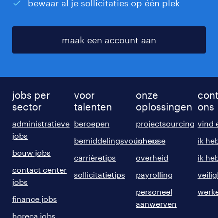
bewaar al je sollicitaties op één plek
maak een account aan
jobs per
voor
onze
cont
sector
talenten
oplossingen
ons
administratieve
beroepen
projectsourcing
vind 
jobs
bemiddelingsvouchers
inhouse
ik he
bouw jobs
carrièretips
overheid
ik he
contact center
sollicitatietips
payrolling
veili
jobs
personeel
werke
finance jobs
aanwerven
horeca jobs