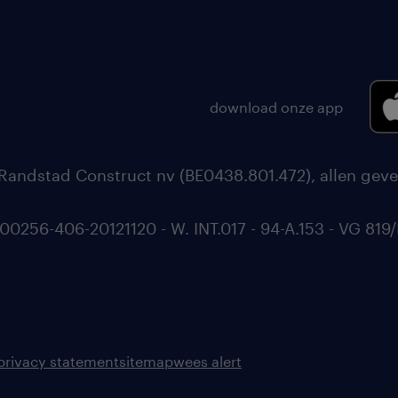
download onze app
Randstad Construct nv (BE0438.801.472), allen geve
56-406-20121120 - W. INT.017 - 94-A.153 - VG 819/
privacy statement
sitemap
wees alert