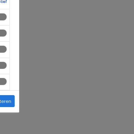
ctief
 je
teren