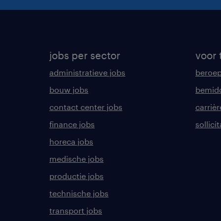
jobs per sector
voor 
administratieve jobs
beroe
bouw jobs
bemid
contact center jobs
carrièr
finance jobs
sollici
horeca jobs
medische jobs
productie jobs
technische jobs
transport jobs