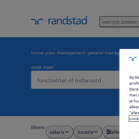
een job zoeken
home
jobs
management
general-managers
oper
zoek naar
Bij 
profe
berei
met d
je hu
allee
"alle
cook
filters
:
salaris
locatie
alle filters
2