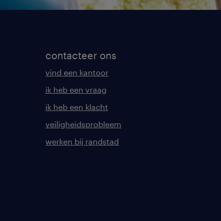
contacteer ons
vind een kantoor
ik heb een vraag
ik heb een klacht
veiligheidsprobleem
werken bij randstad