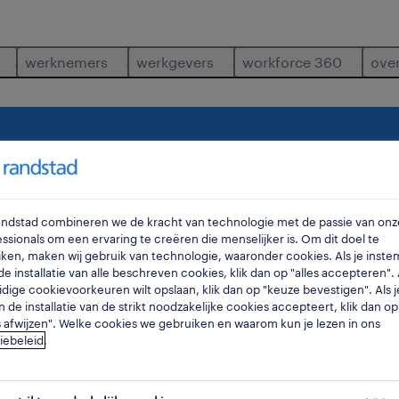
werknemers
werkgevers
workforce 360
ove
ations-executive
waar
ra
Randstad combineren we de kracht van technologie met de passie van onz
ssionals om een ervaring te creëren die menselijker is. Om dit doel te
ken, maken wij gebruik van technologie, waaronder cookies. Als je inste
e installatie van alle beschreven cookies, klik dan op "alles accepteren". A
idige cookievoorkeuren wilt opslaan, klik dan op "keuze bevestigen". Als j
n de installatie van de strikt noodzakelijke cookies accepteert, klik dan op
s afwijzen". Welke cookies we gebruiken en waarom kun je lezen in ons
iebeleid
.