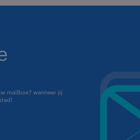
e
uw mailbox? wanneer jij
stad!