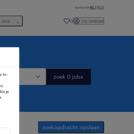
kantoren
NL
FR
EN
r ons
0
my randstad
dius
e hr-
zoek 0 jobs
mt
ls je
e
zoekopdracht opslaan