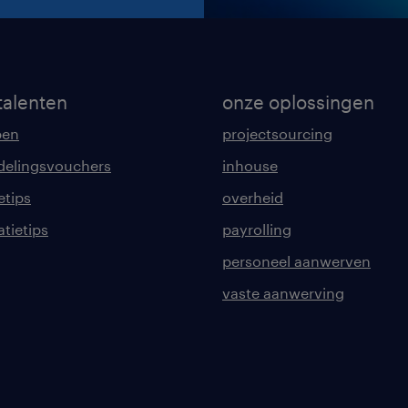
talenten
onze oplossingen
pen
projectsourcing
delingsvouchers
inhouse
etips
overheid
tatietips
payrolling
personeel aanwerven
vaste aanwerving