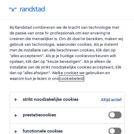
my randstad
0
Bij Randstad combineren we de kracht van technologie met
vind je volgende job
de passie van onze hr-professionals om een ervaring te
creëren die menselijker is. Om dit doel te bereiken, maken wij
gebruik van technologie, waaronder cookies. Als je instemt
zoek 7 jobs
met de installatie van alle beschreven cookies, klik dan op
"alles accepteren". Als je je huidige cookievoorkeuren wilt
opslaan, klik dan op "keuze bevestigen". Als je alleen de
installatie van de strikt noodzakelijke cookies accepteert, klik
dan op "alles afwijzen". Welke cookies we gebruiken en
7 management jobs gevonden in
waarom kun je lezen in ons
cookiebeleid
.
lichtervelde.
strikt noodzakelijke cookies
Altijd actief
filter
prestatiecookies
geselecteerde filters:
lichtervelde, west vlaanderen
functionele cookies