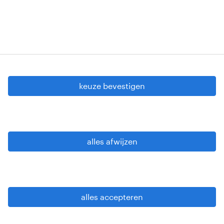
cookie instellingen
gdpr
keuze bevestigen
gebruiksvoorwaarden
privacy statement
sitemap
alles afwijzen
wees alert
alles accepteren