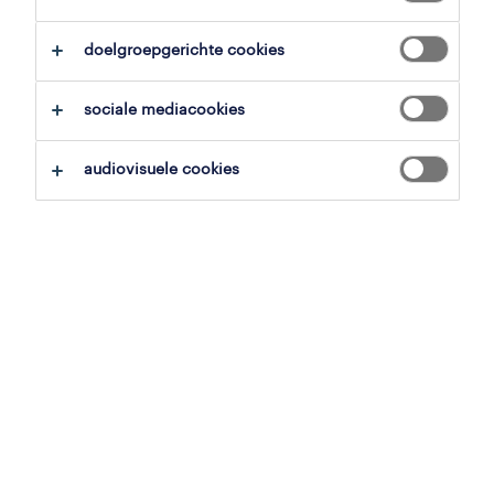
alles wissen
management
doelgroepgerichte cookies
zoekopdracht opslaan
sociale mediacookies
audiovisuele cookies
professional
junior werkvoorbereider
jabbeke, west-vlaanderen
vast
,
studierelevante jobs
24 juni 2026
werkvoorbereider
jabbeke, west-vlaanderen