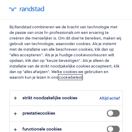
my randstad
0
Bij Randstad combineren we de kracht van technologie met
vind je volgende job
de passie van onze hr-professionals om een ervaring te
creëren die menselijker is. Om dit doel te bereiken, maken wij
gebruik van technologie, waaronder cookies. Als je instemt
zoek 0 jobs
met de installatie van alle beschreven cookies, klik dan op
"alles accepteren". Als je je huidige cookievoorkeuren wilt
opslaan, klik dan op "keuze bevestigen". Als je alleen de
installatie van de strikt noodzakelijke cookies accepteert, klik
dan op "alles afwijzen". Welke cookies we gebruiken en
waarom kun je lezen in ons
filter
cookiebeleid
.
geselecteerde filters:
sint truiden, limburg
strikt noodzakelijke cookies
Altijd actief
alles wissen
management
prestatiecookies
functionele cookies
zoekopdracht opslaan