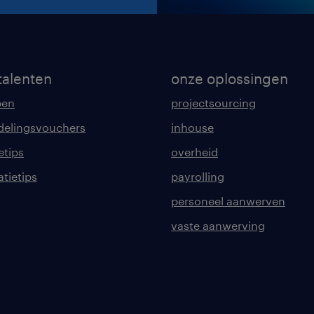
talenten
onze oplossingen
pen
projectsourcing
delingsvouchers
inhouse
etips
overheid
tatietips
payrolling
personeel aanwerven
vaste aanwerving