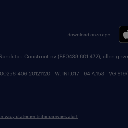
download onze app
Randstad Construct nv (BE0438.801.472), allen geve
56-406-20121120 - W. INT.017 - 94-A.153 - VG 819/
privacy statement
sitemap
wees alert