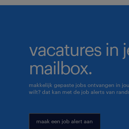
vacatures in j
mailbox.
makkelijk gepaste jobs ontvangen in jo
wilt? dat kan met de job alerts van rand
maak een job alert aan