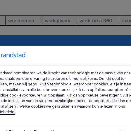
werknemers
werkgevers
workforce 360
ove
erker-vestiaire
waar
ra
Randstad combineren we de kracht van technologie met de passie van onz
ssionals om een ervaring te creëren die menselijker is. Om dit doel te
ken, maken wij gebruik van technologie, waaronder cookies. Als je inste
e installatie van alle beschreven cookies, klik dan op "alles accepteren". A
idige cookievoorkeuren wilt opslaan, klik dan op "keuze bevestigen". Als j
n de installatie van de strikt noodzakelijke cookies accepteert, klik dan op
s afwijzen". Welke cookies we gebruiken en waarom kun je lezen in ons
iebeleid
.