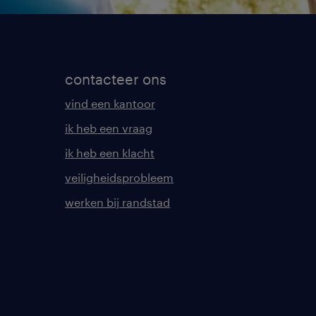
contacteer ons
vind een kantoor
ik heb een vraag
ik heb een klacht
veiligheidsprobleem
werken bij randstad