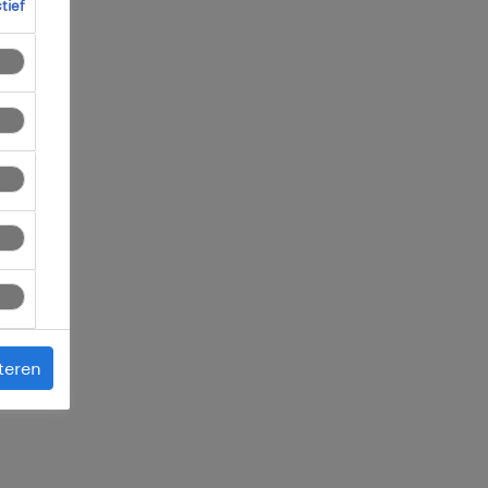
ctief
 je
teren