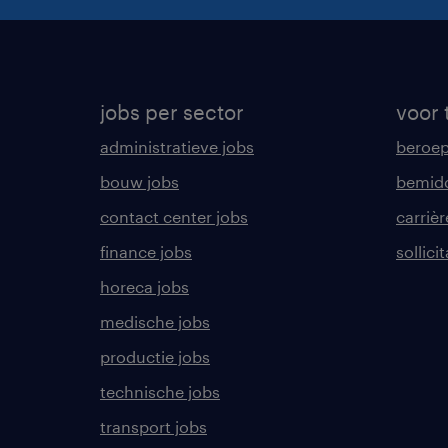
jobs per sector
voor 
administratieve jobs
beroe
bouw jobs
bemid
contact center jobs
carrièr
finance jobs
sollici
horeca jobs
medische jobs
productie jobs
technische jobs
transport jobs