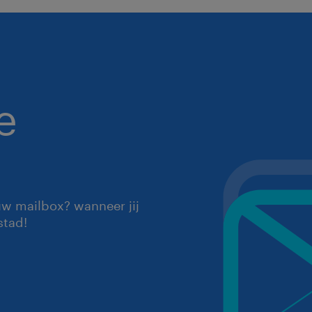
e
uw mailbox? wanneer jij
stad!