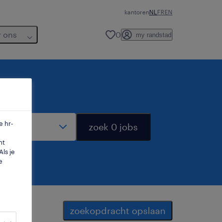
kantoren
NL
FR
EN
r ons
0
my randstad
dius
e hr-
zoek 0 jobs
mt
ls je
e
zoekopdracht opslaan