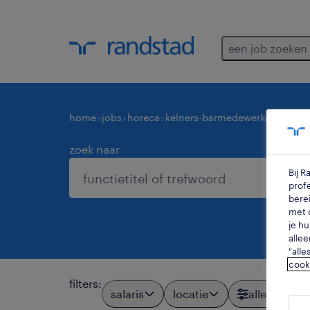
een job zoeken
home
jobs
horeca
kelners-barmedewerkers
medew
zoek naar
Bij 
profe
berei
met d
je hu
allee
"alle
cook
filters
:
salaris
locatie
alle filters
2