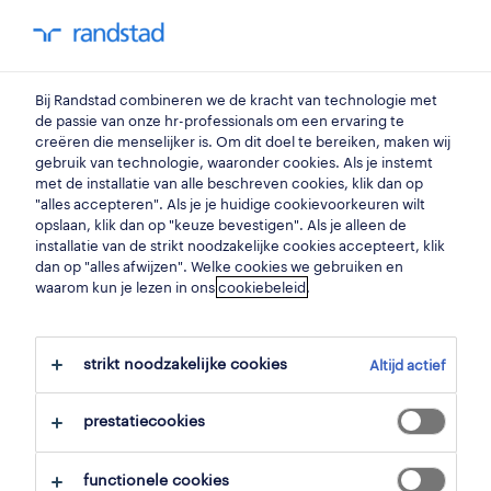
my randstad
0
Bij Randstad combineren we de kracht van technologie met
vind je volgende job
de passie van onze hr-professionals om een ervaring te
creëren die menselijker is. Om dit doel te bereiken, maken wij
gebruik van technologie, waaronder cookies. Als je instemt
zoek 11 jobs
met de installatie van alle beschreven cookies, klik dan op
"alles accepteren". Als je je huidige cookievoorkeuren wilt
opslaan, klik dan op "keuze bevestigen". Als je alleen de
installatie van de strikt noodzakelijke cookies accepteert, klik
dan op "alles afwijzen". Welke cookies we gebruiken en
11 geneeskunde jobs gevonden in
waarom kun je lezen in ons
cookiebeleid
.
dilbeek.
strikt noodzakelijke cookies
Altijd actief
filter
prestatiecookies
geselecteerde filters:
dilbeek, vlaams brabant
functionele cookies