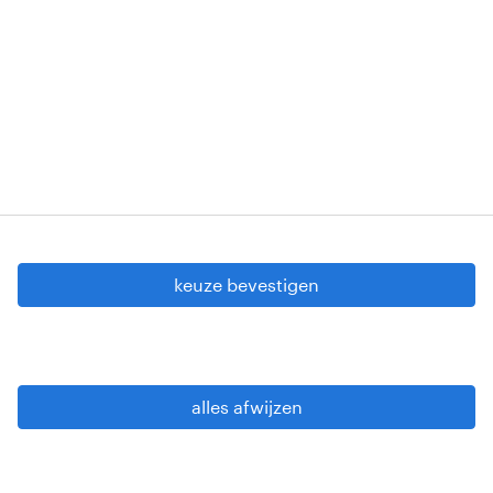
00256-406-20121120 - W. INT.017 - 94-A.153 -
VG 819/BC - W. INTC.001 - 0257-406-20121120
Copyright © 2026 Randstad
cookie instellingen
gdpr
keuze bevestigen
gebruiksvoorwaarden
privacy statement
sitemap
alles afwijzen
wees alert