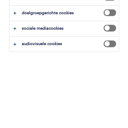
alles wissen
geneeskunde
doelgroepgerichte cookies
zoekopdracht opslaan
sociale mediacookies
audiovisuele cookies
technieker audiologie
dilbeek, vlaams-brabant
tijdelijk met uitzicht op vast
19 mei 2026
professional
apotheker student - ninove
anderlecht, brussels hoofdstedelijk