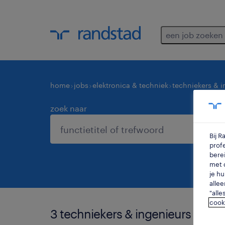
een job zoeken
home
jobs
elektronica & techniek
techniekers & i
zoek naar
Bij 
profe
berei
met d
je hu
allee
"alle
cook
3 techniekers & ingenieurs elekt