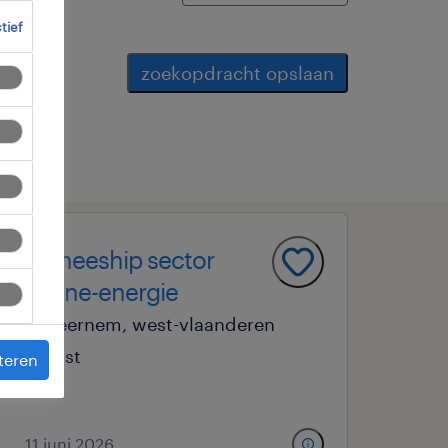
ctief
zoekopdracht opslaan
traineeship sector
zonne-energie
beernem, west-vlaanderen
vast
teren
11 juni 2026