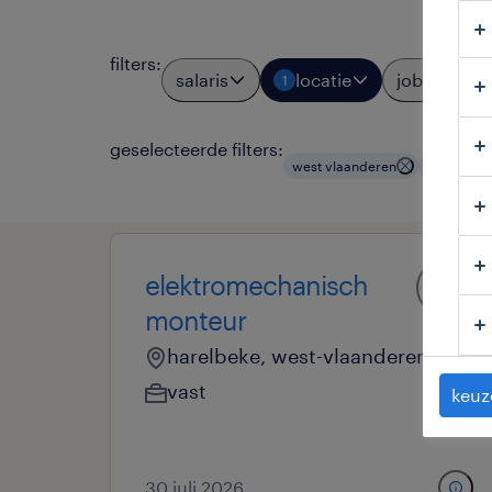
filters
:
salaris
locatie
jobtypes
1
geselecteerde filters:
west vlaanderen
elektronic
elektromechanisch
monteur
harelbeke, west-vlaanderen
vast
keuz
30 juli 2026