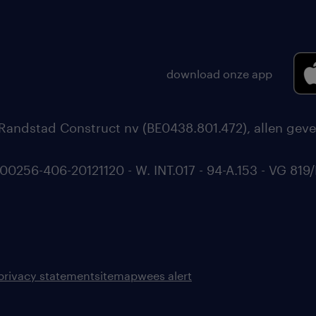
download onze app
Randstad Construct nv (BE0438.801.472), allen geve
56-406-20121120 - W. INT.017 - 94-A.153 - VG 819/
privacy statement
sitemap
wees alert