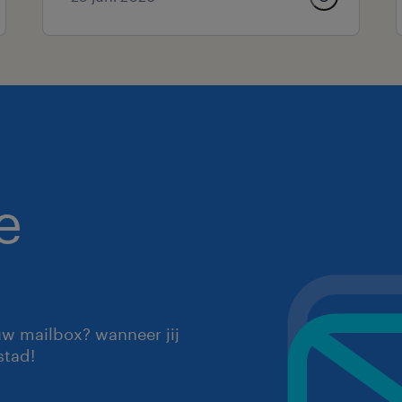
e
uw mailbox? wanneer jij
stad!