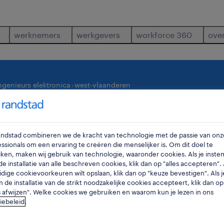
werknemers
werkgevers
workforce 360
ove
ngenieurs elektronica
west-vlaanderen
waar
ra
Randstad combineren we de kracht van technologie met de passie van onz
ssionals om een ervaring te creëren die menselijker is. Om dit doel te
ken, maken wij gebruik van technologie, waaronder cookies. Als je inste
e installatie van alle beschreven cookies, klik dan op "alles accepteren". A
idige cookievoorkeuren wilt opslaan, klik dan op "keuze bevestigen". Als j
n de installatie van de strikt noodzakelijke cookies accepteert, klik dan op
s afwijzen". Welke cookies we gebruiken en waarom kun je lezen in ons
iebeleid
.
ronica jobs gevonden in west-vlaanderen.