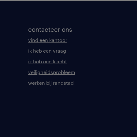
contacteer ons
vind een kantoor
ik heb een vraag
ik heb een klacht
veiligheidsprobleem
werken bij randstad