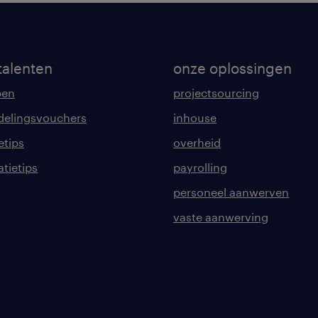
talenten
onze oplossingen
pen
projectsourcing
delingsvouchers
inhouse
etips
overheid
tatietips
payrolling
personeel aanwerven
vaste aanwerving