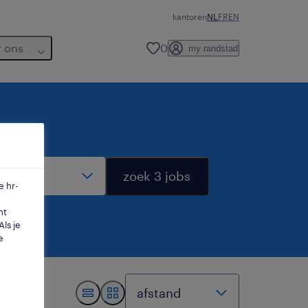
kantoren
NL
FR
EN
r ons
0
my randstad
dius
zoek 3 jobs
e hr-
mt
ls je
e