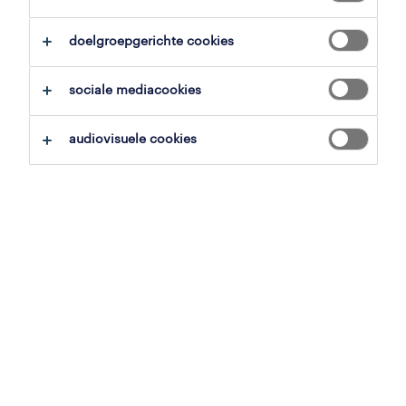
alles wissen
doelgroepgerichte cookies
zoekopdracht opslaan
sociale mediacookies
audiovisuele cookies
commercieel administratief
medewerker
oostende, west-vlaanderen
vast
21 mei 2026
administratief/commercieel