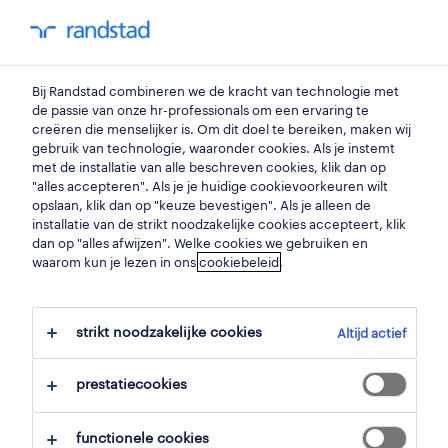
my randstad
0
Bij Randstad combineren we de kracht van technologie met
vind je volgende job
de passie van onze hr-professionals om een ervaring te
creëren die menselijker is. Om dit doel te bereiken, maken wij
gebruik van technologie, waaronder cookies. Als je instemt
zoek 3 jobs
met de installatie van alle beschreven cookies, klik dan op
"alles accepteren". Als je je huidige cookievoorkeuren wilt
opslaan, klik dan op "keuze bevestigen". Als je alleen de
installatie van de strikt noodzakelijke cookies accepteert, klik
dan op "alles afwijzen". Welke cookies we gebruiken en
3 administratief medewerkers jobs
waarom kun je lezen in ons
cookiebeleid
.
gevonden in ichtegem.
strikt noodzakelijke cookies
Altijd actief
filter
prestatiecookies
geselecteerde filters:
ichtegem, west vlaanderen
functionele cookies
administratie
administratief medewerkers