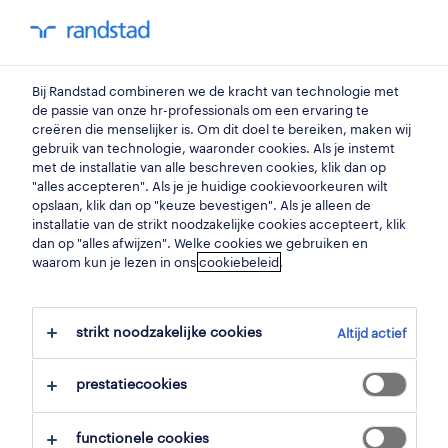
my randstad
0
Bij Randstad combineren we de kracht van technologie met
vind je volgende job
de passie van onze hr-professionals om een ervaring te
creëren die menselijker is. Om dit doel te bereiken, maken wij
gebruik van technologie, waaronder cookies. Als je instemt
zoek 9 jobs
met de installatie van alle beschreven cookies, klik dan op
"alles accepteren". Als je je huidige cookievoorkeuren wilt
opslaan, klik dan op "keuze bevestigen". Als je alleen de
installatie van de strikt noodzakelijke cookies accepteert, klik
dan op "alles afwijzen". Welke cookies we gebruiken en
9 administratie jobs gevonden in
waarom kun je lezen in ons
cookiebeleid
.
oost-vlaanderen.
strikt noodzakelijke cookies
Altijd actief
filter
prestatiecookies
geselecteerde filters:
oost vlaanderen
administratie
functionele cookies