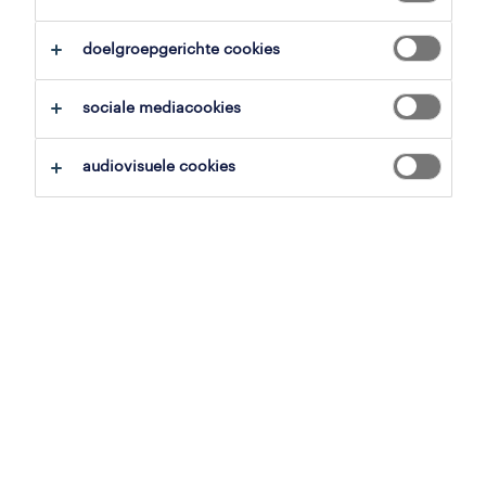
alles wissen
doelgroepgerichte cookies
zoekopdracht opslaan
sociale mediacookies
audiovisuele cookies
professional
administratief bediende
technisch magazijn
evergem, oost-vlaanderen
tijdelijk met uitzicht op vast
7 augustus 2026
professional