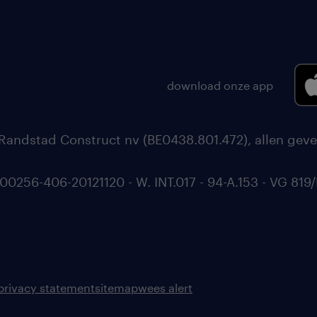
download onze app
Randstad Construct nv (BE0438.801.472), allen geve
56-406-20121120 - W. INT.017 - 94-A.153 - VG 819/
privacy statement
sitemap
wees alert