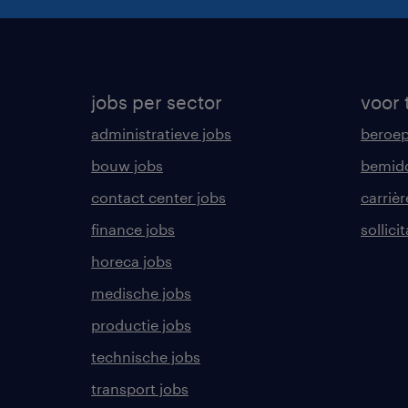
jobs per sector
voor 
administratieve jobs
beroe
bouw jobs
bemid
contact center jobs
carrièr
finance jobs
sollici
horeca jobs
medische jobs
productie jobs
technische jobs
transport jobs