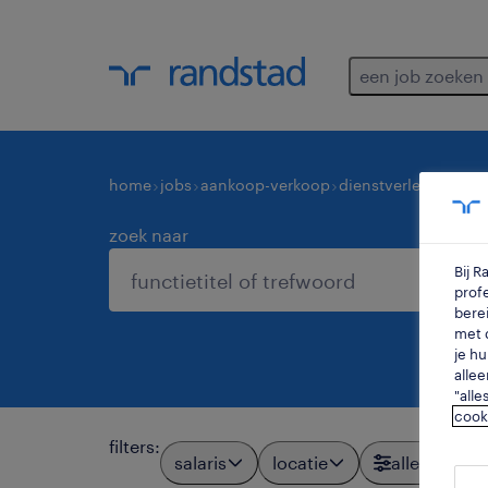
een job zoeken
home
jobs
aankoop-verkoop
dienstverleners-ove
zoek naar
Bij 
profe
berei
met d
je hu
allee
"alle
cook
filters
:
salaris
locatie
alle filters
1