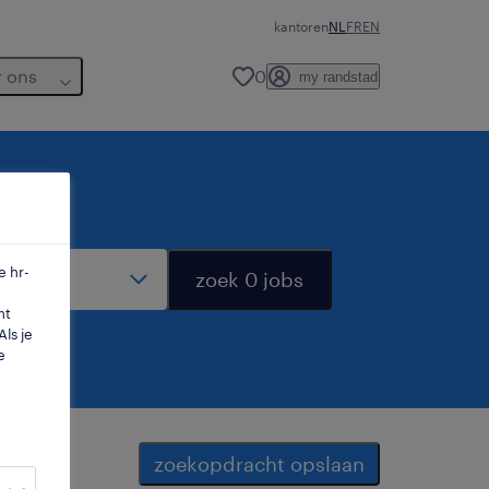
kantoren
NL
FR
EN
r ons
0
my randstad
dius
e hr-
zoek 0 jobs
mt
ls je
e
zoekopdracht opslaan