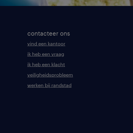
contacteer ons
vind een kantoor
ik heb een vraag
ik heb een klacht
veiligheidsprobleem
werken bij randstad