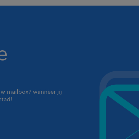
e
uw mailbox? wanneer jij
stad!