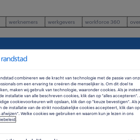
werknemers
werkgevers
workforce 360
ove
rige
director-studentenhuisvesting
waar
ra
Randstad combineren we de kracht van technologie met de passie van onz
ssionals om een ervaring te creëren die menselijker is. Om dit doel te
ken, maken wij gebruik van technologie, waaronder cookies. Als je inste
e installatie van alle beschreven cookies, klik dan op "alles accepteren". A
idige cookievoorkeuren wilt opslaan, klik dan op "keuze bevestigen". Als j
n de installatie van de strikt noodzakelijke cookies accepteert, klik dan op
s afwijzen". Welke cookies we gebruiken en waarom kun je lezen in ons
iebeleid
.