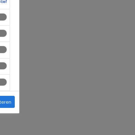
ctief
 je
teren