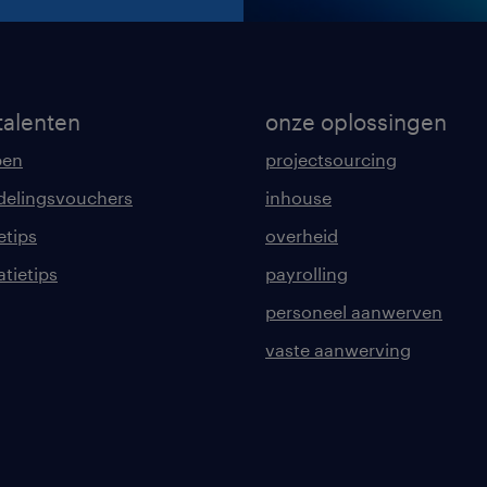
talenten
onze oplossingen
pen
projectsourcing
delingsvouchers
inhouse
etips
overheid
tatietips
payrolling
personeel aanwerven
vaste aanwerving