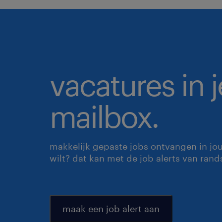
vacatures in j
mailbox.
makkelijk gepaste jobs ontvangen in jo
wilt? dat kan met de job alerts van rand
maak een job alert aan