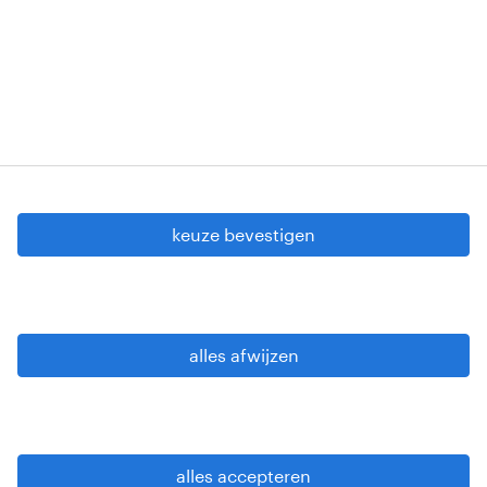
Copyright © 2026 Randstad
cookie instellingen
gdpr
keuze bevestigen
gebruiksvoorwaarden
privacy statement
sitemap
alles afwijzen
wees alert
alles accepteren