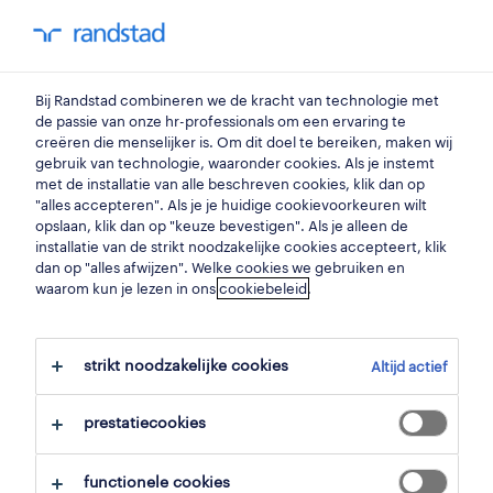
my randstad
0
Bij Randstad combineren we de kracht van technologie met
vind je volgende job
de passie van onze hr-professionals om een ervaring te
creëren die menselijker is. Om dit doel te bereiken, maken wij
gebruik van technologie, waaronder cookies. Als je instemt
zoek 322 jobs
met de installatie van alle beschreven cookies, klik dan op
"alles accepteren". Als je je huidige cookievoorkeuren wilt
opslaan, klik dan op "keuze bevestigen". Als je alleen de
installatie van de strikt noodzakelijke cookies accepteert, klik
dan op "alles afwijzen". Welke cookies we gebruiken en
322 jobs gevonden in as.
waarom kun je lezen in ons
cookiebeleid
.
filter
strikt noodzakelijke cookies
Altijd actief
geselecteerde filters:
alles wissen
as, limburg
prestatiecookies
functionele cookies