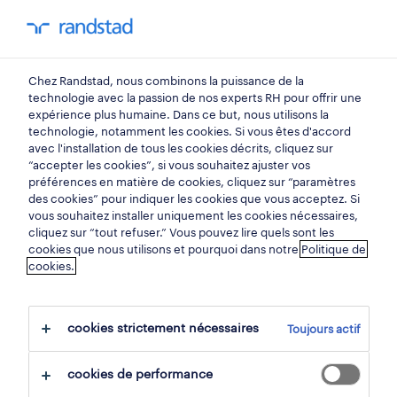
mon randstad
0
Chez Randstad, nous combinons la puissance de la
trouvez votre prochain
technologie avec la passion de nos experts RH pour offrir une
expérience plus humaine. Dans ce but, nous utilisons la
emploi
technologie, notamment les cookies. Si vous êtes d'accord
avec l'installation de tous les cookies décrits, cliquez sur
“accepter les cookies”, si vous souhaitez ajuster vos
chercher 16 offres d'emploi
préférences en matière de cookies, cliquez sur “paramètres
des cookies” pour indiquer les cookies que vous acceptez. Si
vous souhaitez installer uniquement les cookies nécessaires,
cliquez sur “tout refuser.” Vous pouvez lire quels sont les
cookies que nous utilisons et pourquoi dans notre
Politique de
16 chauffeurs de camion emplois
cookies.
trouvés à liège.
cookies strictement nécessaires
Toujours actif
filtre
cookies de performance
filtres sélectionnés:
liège, liège
transport