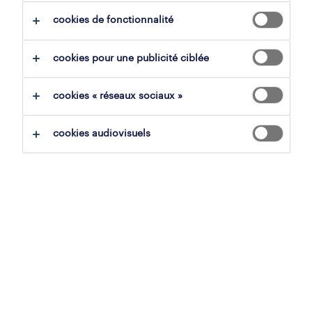
cookies de fonctionnalité
tout effacer
chauffeurs de camion
cookies pour une publicité ciblée
sauvegarder la recherche
cookies « réseaux sociaux »
cookies audiovisuels
chauffeur c camion balai
liège, liège
mission d'intérim
15 mai 2026
operational
chauffeur c