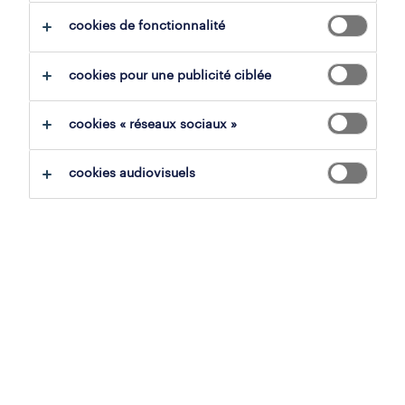
cookies de fonctionnalité
tout effacer
métiers de la transformation ali
cookies pour une publicité ciblée
sauvegarder la recherche
cookies « réseaux sociaux »
cookies audiovisuels
operational
boulanger
mouscron, hainaut
cdi
13 juillet 2026
étudiant charcuterie