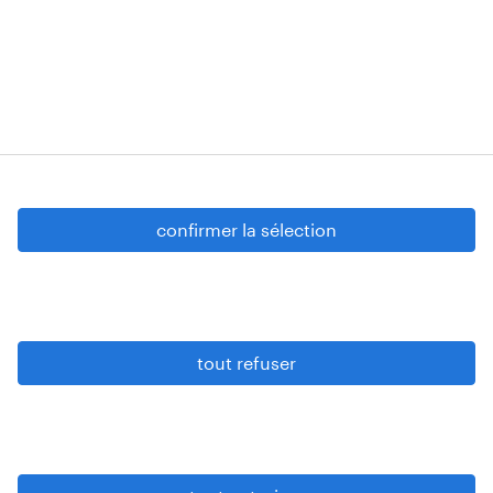
tous situés à Boechoutlaan 105 0001, 1853
Strombeek-Bever
Numéros d’agréments: VG 458/BUOSAP -
00256-406-20121120 - W. INT.017 - 94-A.153 -
VG 819/BC - W. INTC.001 - 0257-406-20121120
Copyright © 2026 Randstad
confirmer la sélection
paramètres cookies
gdpr
tout refuser
conditions d’utilisation
privacy statement
sitemap