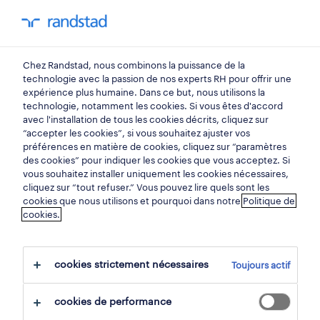
mon randstad
0
Chez Randstad, nous combinons la puissance de la
trouvez votre prochain
technologie avec la passion de nos experts RH pour offrir une
expérience plus humaine. Dans ce but, nous utilisons la
emploi
technologie, notamment les cookies. Si vous êtes d'accord
avec l'installation de tous les cookies décrits, cliquez sur
“accepter les cookies”, si vous souhaitez ajuster vos
chercher 3 offres d'emploi
préférences en matière de cookies, cliquez sur “paramètres
des cookies” pour indiquer les cookies que vous acceptez. Si
vous souhaitez installer uniquement les cookies nécessaires,
cliquez sur “tout refuser.” Vous pouvez lire quels sont les
cookies que nous utilisons et pourquoi dans notre
Politique de
3 métiers de la transformation
cookies.
alimentaire emplois trouvés à hainaut.
cookies strictement nécessaires
Toujours actif
filtre
cookies de performance
filtres sélectionnés:
hainaut
production