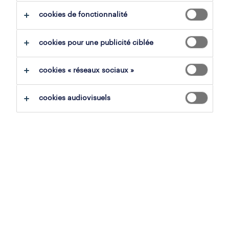
tout effacer
cookies de fonctionnalité
sauvegarder la recherche
cookies pour une publicité ciblée
cookies « réseaux sociaux »
operational
cookies audiovisuels
technicien de maintenance
ittre, brabant wallon
mission d'intérim
20.02 € par heure
NLMK
16 juillet 2026