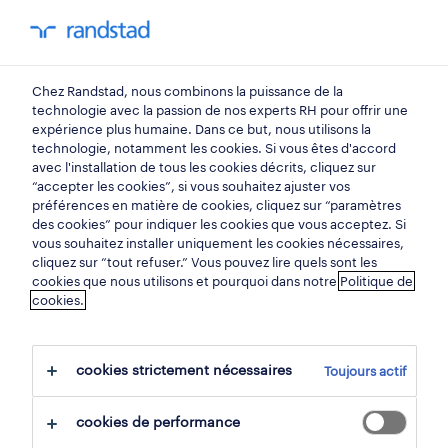
mon randstad
0
Chez Randstad, nous combinons la puissance de la
trouvez votre prochain
technologie avec la passion de nos experts RH pour offrir une
expérience plus humaine. Dans ce but, nous utilisons la
emploi
technologie, notamment les cookies. Si vous êtes d'accord
avec l'installation de tous les cookies décrits, cliquez sur
“accepter les cookies”, si vous souhaitez ajuster vos
chercher 15 offres d'emploi
préférences en matière de cookies, cliquez sur “paramètres
des cookies” pour indiquer les cookies que vous acceptez. Si
vous souhaitez installer uniquement les cookies nécessaires,
cliquez sur “tout refuser.” Vous pouvez lire quels sont les
cookies que nous utilisons et pourquoi dans notre
Politique de
15 production emplois trouvés à ittre.
cookies.
filtre
cookies strictement nécessaires
Toujours actif
filtres sélectionnés:
ittre, brabant wallon
production
cookies de performance