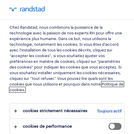
mon randstad
0
Chez Randstad, nous combinons la puissance de la
trouvez votre prochain
technologie avec la passion de nos experts RH pour offrir une
expérience plus humaine. Dans ce but, nous utilisons la
emploi
technologie, notamment les cookies. Si vous êtes d'accord
avec l'installation de tous les cookies décrits, cliquez sur
“accepter les cookies”, si vous souhaitez ajuster vos
chercher 0 offres d'emploi
préférences en matière de cookies, cliquez sur “paramètres
des cookies” pour indiquer les cookies que vous acceptez. Si
vous souhaitez installer uniquement les cookies nécessaires,
cliquez sur “tout refuser.” Vous pouvez lire quels sont les
cookies que nous utilisons et pourquoi dans notre
Politique de
filtre
cookies.
filtres sélectionnés:
management
cookies strictement nécessaires
Toujours actif
gestionnaires de services admini
contrôleur de gestion
cookies de performance
tout effacer