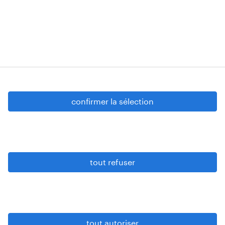
Strombeek-Bever
Numéros d’agréments: VG 458/BUOSAP -
00256-406-20121120 - W. INT.017 - 94-A.153 -
VG 819/BC - W. INTC.001 - 0257-406-20121120
Copyright © 2026 Randstad
confirmer la sélection
paramètres cookies
gdpr
tout refuser
conditions d’utilisation
privacy statement
sitemap
tout autoriser