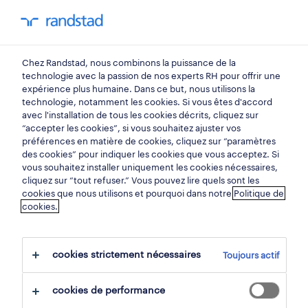
mon randstad
0
Chez Randstad, nous combinons la puissance de la
trouvez votre prochain
technologie avec la passion de nos experts RH pour offrir une
expérience plus humaine. Dans ce but, nous utilisons la
emploi
technologie, notamment les cookies. Si vous êtes d'accord
avec l'installation de tous les cookies décrits, cliquez sur
“accepter les cookies”, si vous souhaitez ajuster vos
chercher 0 offres d'emploi
préférences en matière de cookies, cliquez sur “paramètres
des cookies” pour indiquer les cookies que vous acceptez. Si
vous souhaitez installer uniquement les cookies nécessaires,
cliquez sur “tout refuser.” Vous pouvez lire quels sont les
cookies que nous utilisons et pourquoi dans notre
Politique de
filtre
cookies.
filtres sélectionnés:
region bruxelles capitale
cookies strictement nécessaires
Toujours actif
tout effacer
gros oeuvre
cookies de performance