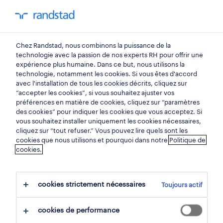
mon randstad
0
Chez Randstad, nous combinons la puissance de la
trouvez votre prochain
technologie avec la passion de nos experts RH pour offrir une
expérience plus humaine. Dans ce but, nous utilisons la
emploi
technologie, notamment les cookies. Si vous êtes d'accord
avec l'installation de tous les cookies décrits, cliquez sur
“accepter les cookies”, si vous souhaitez ajuster vos
chercher 2 offres d'emploi
préférences en matière de cookies, cliquez sur “paramètres
des cookies” pour indiquer les cookies que vous acceptez. Si
vous souhaitez installer uniquement les cookies nécessaires,
cliquez sur “tout refuser.” Vous pouvez lire quels sont les
cookies que nous utilisons et pourquoi dans notre
Politique de
2 payroll officer emplois trouvés pour
cookies.
vous.
cookies strictement nécessaires
Toujours actif
filtre
cookies de performance
filtres sélectionnés:
finance
employés de finance