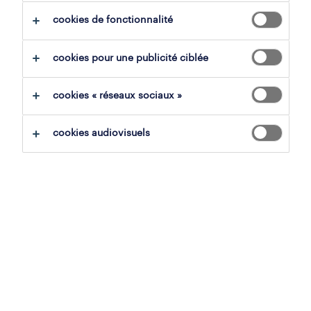
cookies de fonctionnalité
tout effacer
payroll officer
cookies pour une publicité ciblée
sauvegarder la recherche
cookies « réseaux sociaux »
cookies audiovisuels
payroll officer
grâce-hollogne, liège
mission d'intérim en vue de fixe
10 juillet 2026
payroll officer
grâce-hollogne, liège