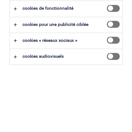
cookies de fonctionnalité
tout effacer
cookies pour une publicité ciblée
sauvegarder la recherche
cookies « réseaux sociaux »
cookies audiovisuels
technicien raccordeur
electricité et gaz
velaine-sur-sambre, namur
mission d'intérim en vue de fixe
18.59 € - 22.13 € par heure
24 juillet 2026