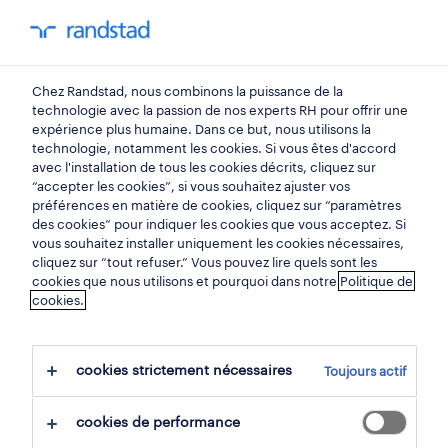
mon randstad
0
Chez Randstad, nous combinons la puissance de la
trouvez votre prochain
technologie avec la passion de nos experts RH pour offrir une
expérience plus humaine. Dans ce but, nous utilisons la
emploi
technologie, notamment les cookies. Si vous êtes d'accord
avec l'installation de tous les cookies décrits, cliquez sur
“accepter les cookies”, si vous souhaitez ajuster vos
chercher 14 offres d'emploi
préférences en matière de cookies, cliquez sur “paramètres
des cookies” pour indiquer les cookies que vous acceptez. Si
vous souhaitez installer uniquement les cookies nécessaires,
cliquez sur “tout refuser.” Vous pouvez lire quels sont les
cookies que nous utilisons et pourquoi dans notre
Politique de
14 électronique emplois trouvés à
cookies.
mornimont.
cookies strictement nécessaires
Toujours actif
filtre
cookies de performance
filtres sélectionnés:
mornimont, namur
électronique