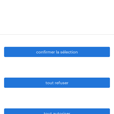
Strombeek-Bever
Numéros d’agréments: VG 458/BUOSAP -
00256-406-20121120 - W. INT.017 - 94-A.153 -
VG 819/BC - W. INTC.001 - 0257-406-20121120
Copyright © 2026 Randstad
confirmer la sélection
paramètres cookies
gdpr
tout refuser
conditions d’utilisation
privacy statement
sitemap
tout autoriser