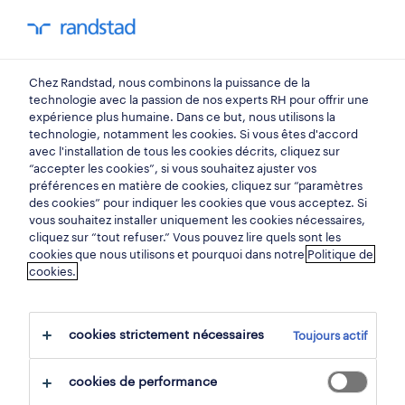
mon randstad
0
Chez Randstad, nous combinons la puissance de la
trouvez votre prochain
technologie avec la passion de nos experts RH pour offrir une
expérience plus humaine. Dans ce but, nous utilisons la
emploi
technologie, notamment les cookies. Si vous êtes d'accord
avec l'installation de tous les cookies décrits, cliquez sur
“accepter les cookies”, si vous souhaitez ajuster vos
chercher 9 offres d'emploi
préférences en matière de cookies, cliquez sur “paramètres
des cookies” pour indiquer les cookies que vous acceptez. Si
vous souhaitez installer uniquement les cookies nécessaires,
cliquez sur “tout refuser.” Vous pouvez lire quels sont les
cookies que nous utilisons et pourquoi dans notre
Politique de
9 vendeur emplois trouvés à hainaut.
cookies.
filtre
cookies strictement nécessaires
Toujours actif
filtres sélectionnés:
hainaut
achat & vente
cookies de performance