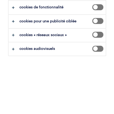
tout effacer
vendeurs
vendeur
cookies de fonctionnalité
sauvegarder la recherche
cookies pour une publicité ciblée
cookies « réseaux sociaux »
operational
cookies audiovisuels
vendeur en boucherie -
étudiant
saint-ghislain, hainaut
mission d'intérim
5 août 2026
operational