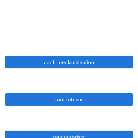
Strombeek-Bever
Numéros d’agréments: VG 458/BUOSAP -
00256-406-20121120 - W. INT.017 - 94-A.153 -
VG 819/BC - W. INTC.001 - 0257-406-20121120
Copyright © 2026 Randstad
confirmer la sélection
paramètres cookies
gdpr
tout refuser
conditions d’utilisation
privacy statement
sitemap
tout autoriser