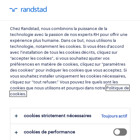
mon randstad
0
Chez Randstad, nous combinons la puissance de la
trouvez votre prochain
technologie avec la passion de nos experts RH pour offrir une
expérience plus humaine. Dans ce but, nous utilisons la
emploi
technologie, notamment les cookies. Si vous êtes d'accord
avec l'installation de tous les cookies décrits, cliquez sur
“accepter les cookies”, si vous souhaitez ajuster vos
chercher 0 offres d'emploi
préférences en matière de cookies, cliquez sur “paramètres
des cookies” pour indiquer les cookies que vous acceptez. Si
vous souhaitez installer uniquement les cookies nécessaires,
cliquez sur “tout refuser.” Vous pouvez lire quels sont les
cookies que nous utilisons et pourquoi dans notre
Politique de
filtre
cookies.
filtres sélectionnés:
region bruxelles capitale
cookies strictement nécessaires
Toujours actif
tout effacer
achat & vente
cookies de performance