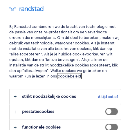
my randstad
0
Bij Randstad combineren we de kracht van technologie met
vind je volgende job
de passie van onze hr-professionals om een ervaring te
creëren die menselijker is. Om dit doel te bereiken, maken wij
gebruik van technologie, waaronder cookies. Als je instemt
zoek 9 jobs
met de installatie van alle beschreven cookies, klik dan op
"alles accepteren". Als je je huidige cookievoorkeuren wilt
opslaan, klik dan op "keuze bevestigen". Als je alleen de
installatie van de strikt noodzakelijke cookies accepteert, klik
dan op "alles afwijzen". Welke cookies we gebruiken en
9 flexi-job transport jobs voor je
waarom kun je lezen in ons
cookiebeleid
.
gevonden.
strikt noodzakelijke cookies
Altijd actief
filter
prestatiecookies
geselecteerde filters:
flexi-job
transport
functionele cookies