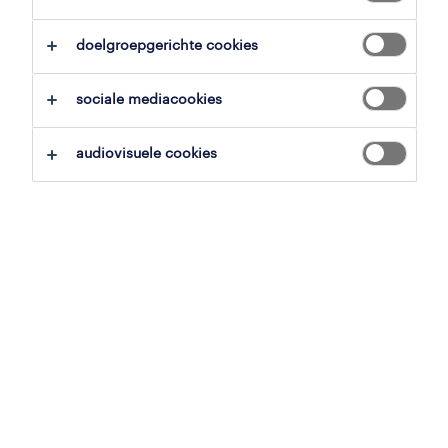
alles wissen
doelgroepgerichte cookies
zoekopdracht opslaan
sociale mediacookies
audiovisuele cookies
operational
chauffeur c flexi
wommelgem, antwerpen
tijdelijk
,
flexi-job
15.44 € per uur
5 augustus 2026
operational